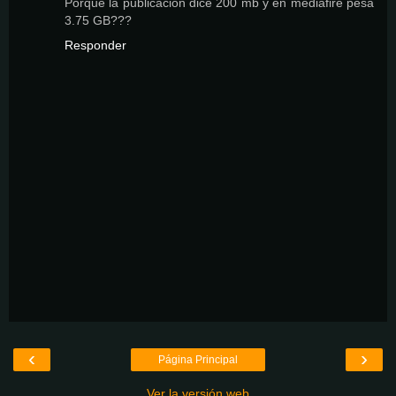
Porque la publicacion dice 200 mb y en mediafire pesa
3.75 GB???
Responder
‹
›
Página Principal
Ver la versión web