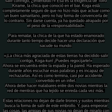
salir conmigo, ¿entendido?» Esa es la exigencia de Toiro
Kirame, la chica que conoció en el bar. Koga está
completamente seguro de que no hizo más que actuar como
un buen samaritano, pero no hay forma de convencerla de
lo contrario. Sin darse cuenta, ya ha quedado atrapado por
el peso de la «responsabilidad».
Para rematar, la chica de la que ha estado enamorado
durante tanto tiempo decide hacer una declaración que
sacude su mundo:
«¡La chica más agraciada de estas tierras ha decidido salir
contigo, Koga-kun! ¡Puedes regocijarte!»
Ahora se encuentra entre la espada y la pared. Ha esperado
durante años escuchar esas palabras y es incapaz de
rechazarlas. Así es como termina, casi por accidente,
convertido en un infiel.
Ahora debe hacer malabares entre dos novias mientras la
red de mentiras que ha tejido se enreda cada vez más.
Estas relaciones no dejan de darle tirones y sustos mientras
busca la forma de salir de este embrollo. Y, para empeorar
las cosas, las amigas de sus novias no dejan de mirarlo con