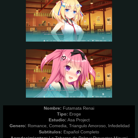
Nombre:
Futamata
Renai
Tipo:
Eroge
Estudio:
Asa Project
Genero:
Romance, Comedia, Triangulo Amoroso, Infedelidad
Subtitulos:
Español Completo
Agradecimientos:
La Taberna de Peko y Proyectos Misum
i