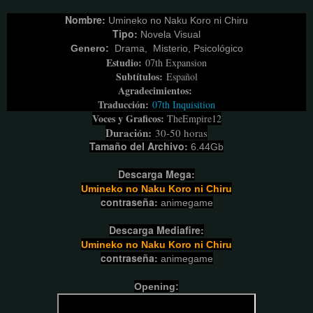
Nombre:
Umineko no Naku Koro ni Chiru
Tipo:
Novela Visual
Genero:
Drama, Misterio,
Psicológico
Estudio:
07th Expansion
Subtítulos:
Español
Agradecimientos:
Traducción:
07th Inquisition
Voces y Graficos:
TheEmpire12
Duración:
30-50 horas
Tamaño del Archivo:
6.44
Gb
Descarga Mega:
Umineko no Naku Koro ni Chiru
contraseña:
animegame
Descarga Mediafire:
Umineko no Naku Koro ni Chiru
contraseña:
animegame
Opening: