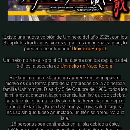
Existe una nueva versión de Umineko del año 2025, con los
8 capitulos traducidos, voces y graficos en buena calidad, lo
pueden encontrar aquí
Umineko Project
Umineko no Naku Koro ni Chiru cuenta con los capitulos del
5-8, es la secuela de
Umineko no Nako Koro ni
Rokkenjima, una isla que no aparece en los mapas, el
motivo es que forma parte de la propiedad de la adinerada
familia Ushiromiya. Días 4 y 5 de Octubre de 1986, todos los
familiares atienden a la conferencia familiar que se celebra
anualmente, el tema: la división de la herencia que deja el
cabeza de familia, Kinzo Ushiromiya, cuya salud flaquea.
Incluso sin que fuese anunciado, un tifón se aproxima a la
isla.
18 personas son confinadas en la isla debido a éste,
teléfonos y radios son inservibles, están atrapados. Los