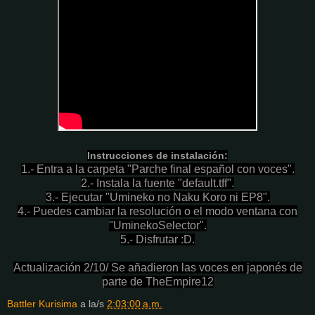
Instrucciones de instalación:
1.- Entra a la carpeta "Parche final español con voces".
2.- Instala la fuente "default.tff".
3.- Ejecutar "Umineko no Naku Koro ni EP8".
4.- Puedes cambiar la resolución o el modo ventana con
"UminekoSelector".
5.- Disfrutar :D.
Actualización 2/10/ Se añadieron las voces en japonés de
parte de TheEmpire12
Battler Kurisima
a la/s
2:03:00 a.m.