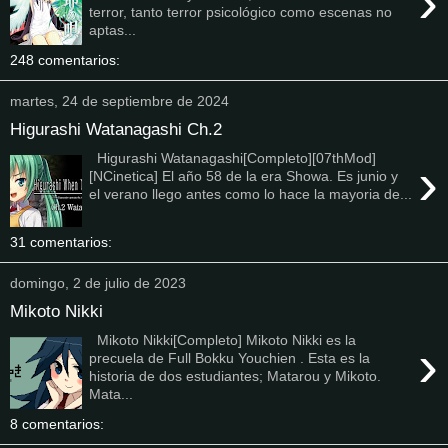
›
terror, tanto terror psicológico como escenas no
aptas...
248 comentarios:
martes, 24 de septiembre de 2024
Higurashi Watanagashi Ch.2
Higurashi Watanagashi[Completo][07thMod]
›
[NCinetica] El año 58 de la era Showa. Es junio y
el verano llego antes como lo hace la mayoria de...
31 comentarios:
domingo, 2 de julio de 2023
Mikoto Nikki
Mikoto Nikki[Completo] Mikoto Nikki es la
›
precuela de Full Bokku Youchien . Esta es la
historia de dos estudiantes; Matarou y Mikoto.
Mata...
8 comentarios: