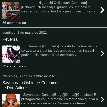
Higurashi Onikakushi[Completo]
›
[07thMod][NCinetica] Higurashi es una novela
sonora. La música, fondos y personajes funciona...
56 comentarios:
domingo, 2 de mayo de 2021
Reversal
Reversal[Completo] La estudiante transferida
›
se acerca a ti y a tus dos amigas con un inusual
pedido: ella clama ser un exorcista y ...
29 comentarios:
miércoles, 30 de diciembre de 2020
Sayonara o Oshiete ~Comment
te Dire Adieu~
›
Sayonara o Oshiete[Eroge][Denpa][Completo] El
protagonista es un profesor en formación que va a
cierta escuela de niñas. Su metta es termi...