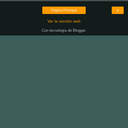
›
Página Principal
Ver la versión web
Con tecnología de
Blogger
.