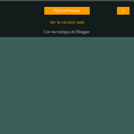
›
Página Principal
Ver la versión web
Con tecnología de
Blogger
.