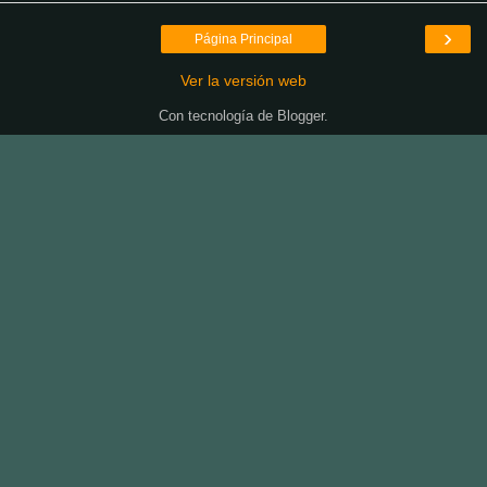
›
Página Principal
Ver la versión web
Con tecnología de
Blogger
.