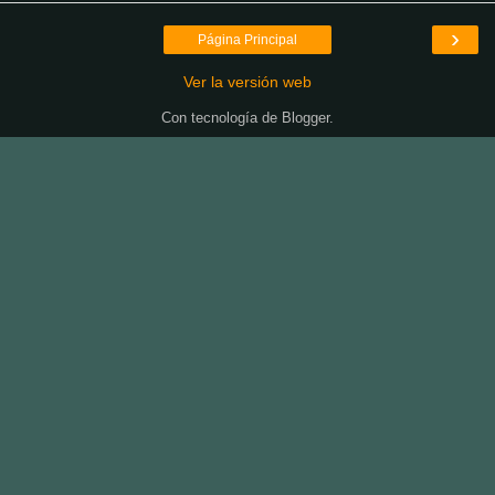
›
Página Principal
Ver la versión web
Con tecnología de
Blogger
.