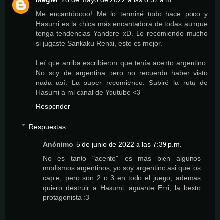
Megler
28 de mayo de 2022 a las 8:37 a.m.
Me encantóoooo! Me lo terminé todo hace poco y
Hasumi es la chica más encantadora de todas aunque
tenga tendencias Yandere xD. Lo recomiendo mucho
si jugaste Sankaku Renai, este es mejor.
Leí que arriba escribieron que tenía acento argentino.
No soy de argentina pero no recuerdo haber visto
nada así. La super recomiendo. Subiré la ruta de
Hasumi a mi canal de Youtube <3
Responder
Respuestas
Anónimo
5 de junio de 2022 a las 7:39 p.m.
No es tanto "acento" es mas bien algunos
modismos argentinos, yo soy argentino asi que los
capte, pero son 2 o 3 en todo el juego, ademas
quiero destruir a Hasumi, aguante Emi, la besto
protagonista :3