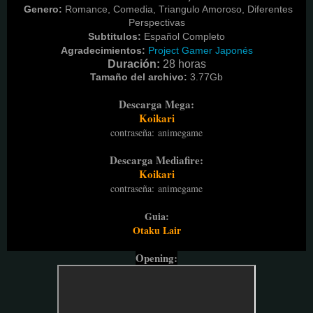
Genero:
Romance, Comedia, Triangulo Amoroso, Diferentes
Perspectivas
Subtitulos:
Español Completo
Agradecimientos:
Project Gamer Japonés
Duración:
28 horas
Tamaño del archivo:
3.77G
b
Descarga Mega:
Koikari
contraseña
:
animegame
Descarga Mediafire:
Koikari
contraseña
:
animegame
Guia:
Otaku Lair
Opening: