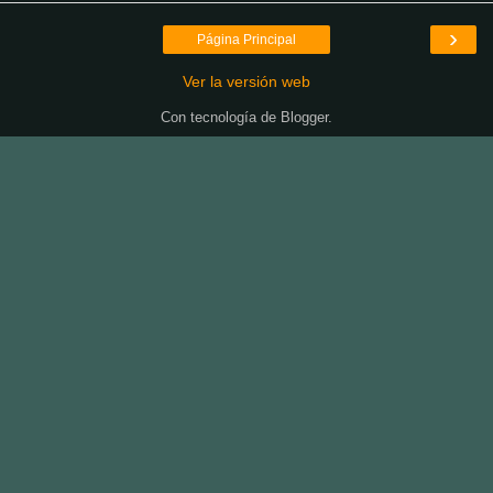
›
Página Principal
Ver la versión web
Con tecnología de
Blogger
.