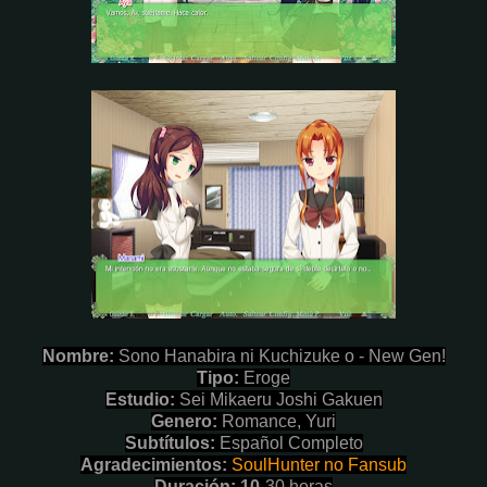
Nombr
e:
Sono Hanabira ni Kuchizuke o - New Gen!
Tipo:
Eroge
Estudio:
Sei Mikaeru Joshi Gakuen
Genero:
Romance, Yuri
Subtítulos:
Español Completo
Agradecimientos:
SoulHunter no Fansub
Duración: 10
-30 horas