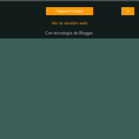
›
Página Principal
Ver la versión web
Con tecnología de
Blogger
.