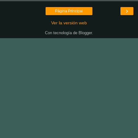
›
Página Principal
Ver la versión web
Con tecnología de
Blogger
.