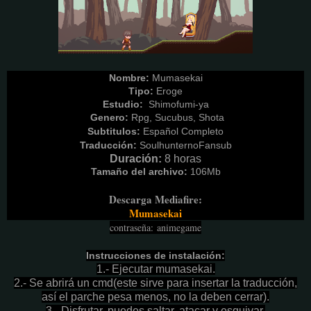
Nombre:
Mumasekai
Tipo:
Eroge
Estudio:
Shimofumi-ya
Genero:
Rpg, Sucubus, Shota
Subtitulos:
Español Completo
Traducción:
SoulhunternoFansub
Duración:
8
horas
Tamaño del archivo:
106M
b
Descarga Mediafire:
Mumasekai
contraseña
:
animegame
Instrucciones de instalación:
1.- Ejecutar mumasekai.
2.- Se abrirá un cmd(este sirve para insertar la traducción,
así el parche pesa menos, no la deben cerrar).
3.- Disfrutar, puedes saltar, atacar y esquivar.