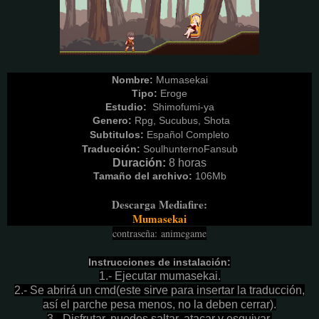
Nombre:
Mumasekai
Tipo:
Eroge
Estudio:
Shimofumi-ya
Genero:
Rpg, Sucubus, Shota
Subtitulos:
Español Completo
Traducción:
SoulhunternoFansub
Duración:
8
horas
Tamaño del archivo:
106M
b
Descarga Mediafire:
Mumasekai
contraseña
:
animegame
Instrucciones de instalación:
1.- Ejecutar mumasekai.
2.- Se abrirá un cmd(este sirve para insertar la traducción,
así el parche pesa menos, no la deben cerrar).
3.- Disfrutar, puedes saltar, atacar y esquivar.