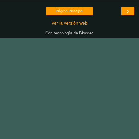
›
Página Principal
Ver la versión web
Con tecnología de
Blogger
.