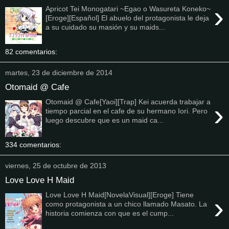
›
Apricot Tei Monogatari ~Egao o Wasureta Koneko~
[Eroge][Español] El abuelo del protagonista le deja
a su cuidado su masión y su maids...
82 comentarios:
martes, 23 de diciembre de 2014
Otomaid @ Cafe
Otomaid @ Cafe[Yaoi][Trap] Kei acuerda trabajar a
›
tiempo parcial en el cafe de su hermano Iori. Pero
luego descubre que es un maid ca...
334 comentarios:
viernes, 25 de octubre de 2013
Love Love H Maid
Love Love H Maid[NovelaVisual][Eroge] Tiene
›
como protagonista a un chico llamado Masato. La
historia comienza con que es el cump...