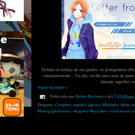
Debido al trabajo de sus padres, la protagonista (
constantemente... Un día, recibe una carta de parte
durante aquellos vi
Seguir Leyendo »
Publicadas por
Battler Kurisima
a la/s
7:33:00 p.m.
Etiquetas:
Completo
,
español
,
japonés
,
Mediafire
,
Mega
,
n
Photograph Journey ~Kagawa-Miyazaki~
,
visual novel
,
vi
domingo, 22 de enero de 2017