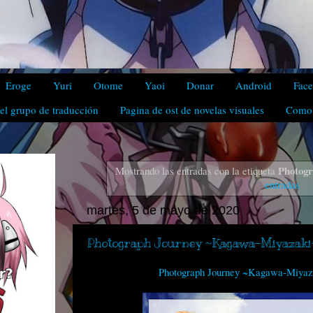
Eroge
Yuri
Otome
Yaoi
Donar
Android
Fac
el grupo de traducción
Pagina de ost de novelas visuales
Como 
Photogr
Mostrando las entradas con la etiqueta
entradas
martes, 5 de mayo de 2020
Photograph Journey ~Kagawa-Miyazaki
Photograph Journey ~Kagawa-Miyaz