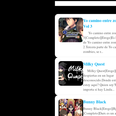
Yo camino entre z
Vol 3
Yo camino entre zo
3[Completo][Eroge]Es l
de Yo camino entre zom
2.Tercera parte de Yo c
zombies, se r...
Milky Quest
Milky Quest[Eroge]
despiertas en un lugar
desconocido.Donde est
estoy aquí? Quien soy?
importa si hay Linda...
Bunny Black
Bunny Black[Eroge][R
[Completo]Darx es un 