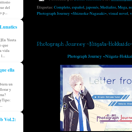
ritorio
Etiquetas:
Completo
,
español
,
japonés
,
Mediafire
,
Mega
,
n
ue del
 p...
Photograph Journey ~Shizuoka-Nagasaki~
,
visual novel
,
v
Lunatics
viernes, 27 de mayo de 2016
l]En Yuuta
Photograph Journey ~Niigata-Hokkaido
io que
ia vida
l...
Photograph Journey ~Niigata-Hokka
que ella
iera un
llorar y
lma?
yTipo:
..
b Vol.2: