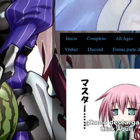
Inicio
Completo
All Ages
Vtuber
Discord
Forma parte d