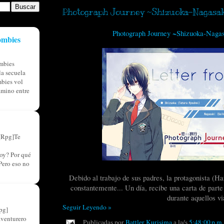
Photograph Journey ~Shizuoka-Nagasa
Photograph Journey ~Shizuoka-Naga
ombies
mbies
a secuela
bies vol
amino entre
[Rpg]Te
oy? Por qué
Pero eso no
Debido al trabajo de sus padres, la protagonista (
constantemente... Un día, recibe una carta de parte
durante aquellos vi
Seguir Leyendo »
pg]
aventurero
Publicadas por
Battler Kurisima
a la/s
5:48:00 p.m.