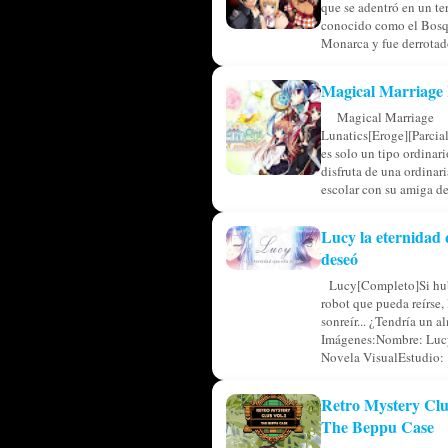
que se adentró en un ter
conocido como el Bosq
Monarca y fue derrotado
Magical Marriage 
Magical Marriage
Lunatics[Eroge][Parcia
es solo un tipo ordinar
disfruta de una ordinar
escolar con su amiga de 
Lucy la eternidad 
deseó
Lucy[Completo]Si hub
robot que pueda reírse, 
sonreír... ¿Tendría un a
Imágenes:Nombre: Luc
Novela VisualEstudio: .
Retro Mystery Clu
The Beppu Case