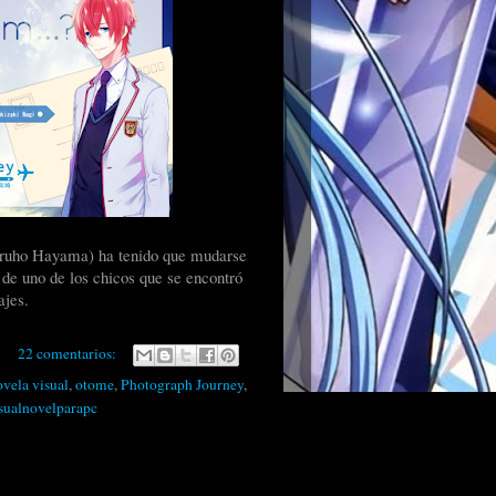
Haruho Hayama) ha tenido que mudarse
 de uno de los chicos que se encontró
ajes.
22 comentarios:
ovela visual
,
otome
,
Photograph Journey
,
sualnovelparapc