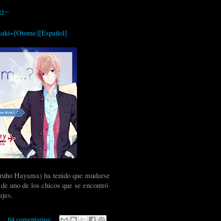
ki~
saki~[Otome][Español]
Haruho Hayama) ha tenido que mudarse
 de uno de los chicos que se encontró
ajes.
64 comentarios: