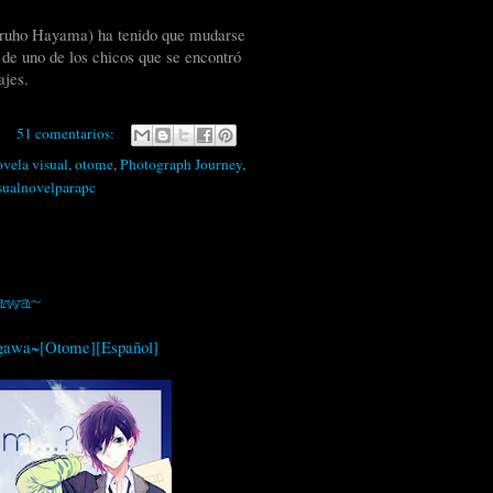
Haruho Hayama) ha tenido que mudarse
 de uno de los chicos que se encontró
ajes.
51 comentarios:
ovela visual
,
otome
,
Photograph Journey
,
sualnovelparapc
gawa~
agawa~[Otome][Español]