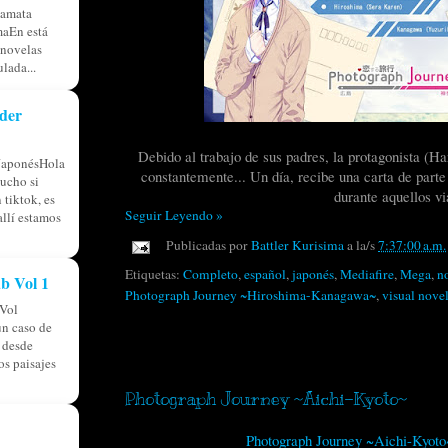
tamata
aEn está
 novelas
lada...
der
Debido al trabajo de sus padres, la protagonista (
JaponésHola
constantemente... Un día, recibe una carta de parte
ucho si
durante aquellos vi
 tiktok, es
Seguir Leyendo »
allí estamos
Publicadas por
Battler Kurisima
a la/s
7:37:00 a.m.
Etiquetas:
Completo
,
español
,
japonés
,
Mediafire
,
Mega
,
n
b Vol 1
Photograph Journey ~Hiroshima-Kanagawa~
,
visual nove
Vol
n caso de
á desde
domingo, 14 de diciembre de 2014
os paisajes
Photograph Journey ~Aichi-Kyoto~
Photograph Journey ~Aichi-Kyot