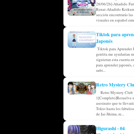
28/06/26]-Añadido Fu
Renai-Añadido Koikum
sección encontrarás las
visuales en español emu
Tiktok para apren
Japonés
Tiktok para Aprender 
gentita me ayudarían m
siguieran esta cuenta en
para aprender japonés, 
subi...
Retro Mystery Clu
Retro Mystery Club 
1[Completo]Resuelve u
asesinato que te llevar
Tokio hasta los fabulos
de Ise-Shima, re...
Higurashi - 04