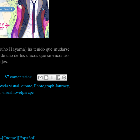
Haruho Hayama) ha tenido que mudarse
 de uno de los chicos que se encontró
ajes.
87 comentarios:
ovela visual
,
otome
,
Photograph Journey
,
l
,
visualnovelparapc
o~[Otome][Español]