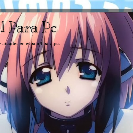
l Para Pc
y arcades en español para pc.