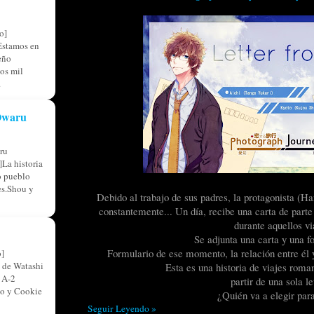
o]
Estamos en
eño
os mil
.
 Owaru
ru
La historia
o pueblo
res.Shou y
Debido al trabajo de sus padres, la protagonista (
constantemente... Un día, recibe una carta de parte
durante aquellos vi
Se adjunta una carta y una fo
Formulario de ese momento, la relación entre él 
]
 de Watashi
Esta es una historia de viajes rom
 A-2
partir de una sola let
so y Cookie
¿Quién va a elegir para
Seguir Leyendo »