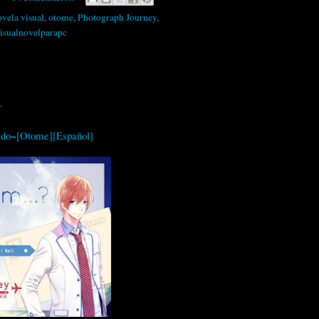
ovela visual
,
otome
,
Photograph Journey
,
isualnovelparapc
~
ido~[Otome][Español]