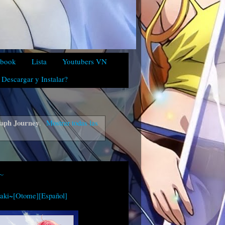
ebook
Lista
Youtubers VN
Descargar y Instalar?
aph Journey
.
Mostrar todas las
~
aki~[Otome][Español]