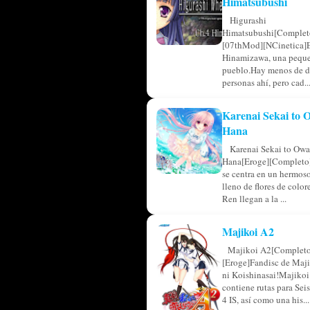
Himatsubushi
Higurashi
Himatsubushi[Complet
[07thMod][NCinetica]
Hinamizawa, una pequ
pueblo.Hay menos de d
personas ahí, pero cad..
Karenai Sekai to
Hana
Karenai Sekai to Owa
Hana[Eroge][Completo]
se centra en un hermos
lleno de flores de colo
Ren llegan a la ...
Majikoi A2
Majikoi A2[Completo
[Eroge]Fandisc de Maji
ni Koishinasai!Majikoi
contiene rutas para Sei
4 IS, así como una his...