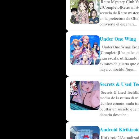
Retro Mystery Club V
2[Completo]Retro miste
secuela de Retro miste
en la prefectura de Oita,
convierte el escenari...
Under One Wing
Under One Wing[Erog
[Completo]Una pelea de
gran escala, utilizando
aviones de guerra que 
haya conocido.Nues...
Secrets & Used Te
Secrets & Used Tech[E
medio de la rutina diar
técnico común, cada tr
ocultar un secreto que 
debería descubr...
Android Kirikiroi
Kirikiroid2[Actualiza