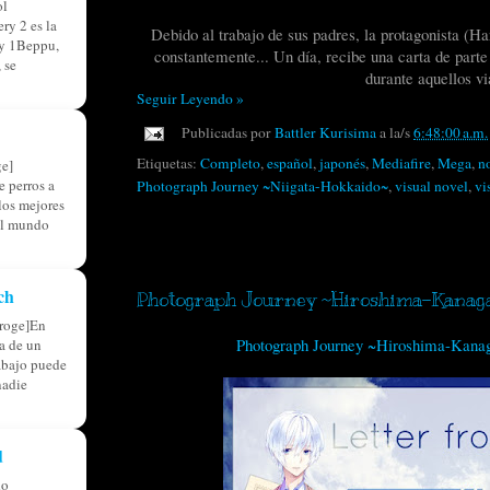
ol
ry 2 es la
Debido al trabajo de sus padres, la protagonista (
ry 1Beppu,
constantemente... Un día, recibe una carta de parte
 se
durante aquellos vi
Seguir Leyendo »
Publicadas por
Battler Kurisima
a la/s
6:48:00 a.m.
Etiquetas:
Completo
,
español
,
japonés
,
Mediafire
,
Mega
,
n
e]
 perros a
Photograph Journey ~Niigata-Hokkaido~
,
visual novel
,
vi
 los mejores
el mundo
domingo, 3 de enero de 2016
ch
Photograph Journey ~Hiroshima-Kana
roge]En
Photograph Journey ~Hiroshima-Kan
ia de un
abajo puede
nadie
d
do