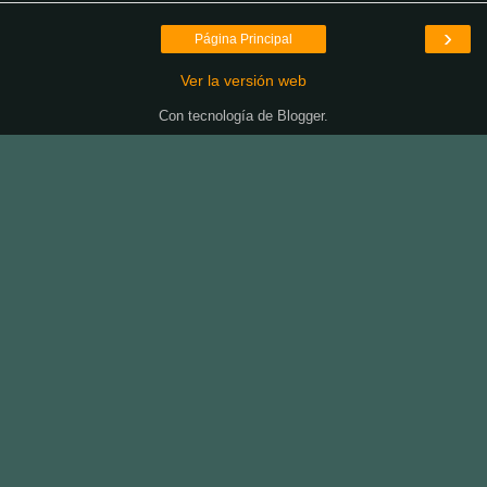
›
Página Principal
Ver la versión web
Con tecnología de
Blogger
.