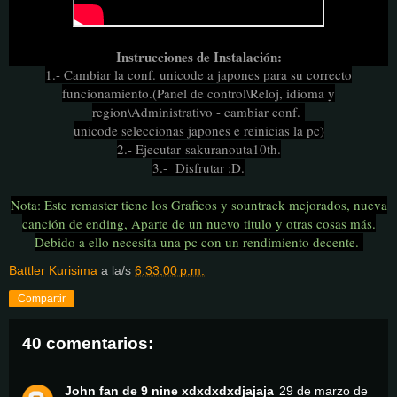
Instrucciones de Instalación:
1.- Cambiar la conf. unicode a japones para su correcto
funcionamiento.(Panel de control\Reloj, idioma y
region\Administrativo - cambiar conf.
unicode seleccionas japones e reinicias la pc)
2.- Ejecutar sakuranouta10th
.
3.- Disfrutar :D.
Nota: Este remaster tiene los Graficos y sountrack mejorados, nueva
canción de ending, Aparte de un nuevo titulo y otras cosas más.
Debido a ello necesita una pc con un rendimiento decente.
Battler Kurisima
a la/s
6:33:00 p.m.
Compartir
40 comentarios:
John fan de 9 nine xdxdxdxdjajaja
29 de marzo de