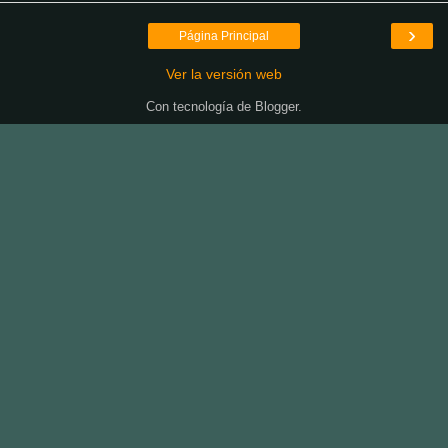
›
Página Principal
Ver la versión web
Con tecnología de
Blogger
.