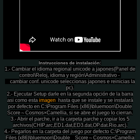
Instrucciones de instalación:
1.- Cambiar el idioma regional unicode a japones(Panel de
control\Reloj, idioma y región\Administrativo -
cambiar conf. unicode seleccionas japones e reinicias la
pc).
2.- Ejecutar Setup darle en la segunda opción de la barra
asi como esta
imagen
hasta que se instale y se instalará
por defecto en C:\Program Files (x86)\bluemoon\Double
Score～Cosmos×Camellia, si se abre el juego lo cierran.
3.- Abrir el parche, ir a la carpeta parche y copiar los 5
archivos(CHIP.arc,ED1.dat,ED3.dat,OP.dat.Rio.arc).
4.- Pegarlos en la carpeta del juego por defecto C:\Program
Files (x86)\bluemoon\Double Score～Cosmos×Camellia