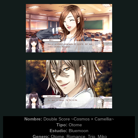
Nombre:
Double Score ~Cosmos × Camellia~
Tipo:
Otome
Estudio:
Bluemoon
Genero:
Otome, Romance, Trio, Miko