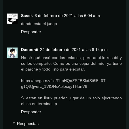
Sasek
6 de febrero de 2021 a las 6:04 a.m.
donde esta el juego
Responder
Dasoshii
24 de febrero de 2021 a las 6:14 p.m.
No sé qué pasó con los enlaces, pero aquí lo resubí y
se los comparto. Como es una copia del mío, ya tiene
el parche y todo listo para ejecutar.
https://mega.nz/file/FbpHQaZS#BSkdSt6l5_6T-
g1QtQjvurc_1VlONsAplocqyTHanV8
Si están en linux pueden jugar de un solo ejecutando
el .sh en terminal :p
Responder
Respuestas