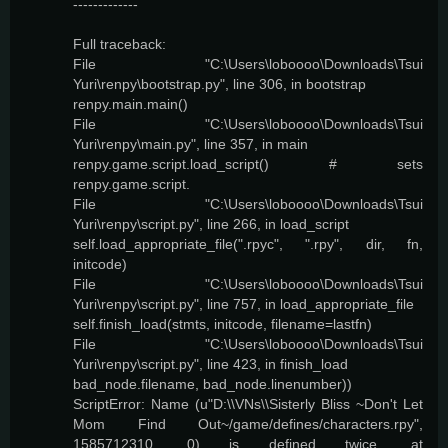
-------------
Full traceback:
File "C:\Users\loboooo\Downloads\Tsui
Yuri\renpy\bootstrap.py", line 306, in bootstrap
renpy.main.main()
File "C:\Users\loboooo\Downloads\Tsui
Yuri\renpy\main.py", line 357, in main
renpy.game.script.load_script() # sets
renpy.game.script.
File "C:\Users\loboooo\Downloads\Tsui
Yuri\renpy\script.py", line 266, in load_script
self.load_appropriate_file(".rpyc", ".rpy", dir, fn,
initcode)
File "C:\Users\loboooo\Downloads\Tsui
Yuri\renpy\script.py", line 757, in load_appropriate_file
self.finish_load(stmts, initcode, filename=lastfn)
File "C:\Users\loboooo\Downloads\Tsui
Yuri\renpy\script.py", line 423, in finish_load
bad_node.filename, bad_node.linenumber))
ScriptError: Name (u"D:\\VNs\\Sisterly Bliss ~Don't Let
Mom Find Out~/game/defines/characters.rpy",
1585712310, 0) is defined twice, at