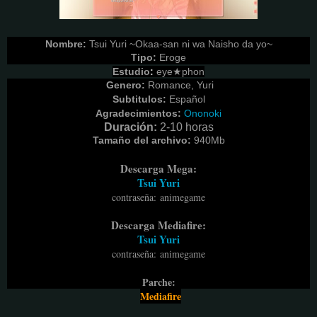
Nombre:
Tsui Yuri ~Okaa-san ni wa Naisho da yo~
Tipo:
Eroge
Estudio
:
eye★phon
Genero:
Romance, Yuri
Subtitulos:
Español
Agradecimientos:
Ononoki
Duración:
2-10 horas
Tamaño del archivo:
940M
b
Descarga Mega:
Tsui Yuri
contraseña
:
animegame
Descarga Mediafire:
Tsui Yuri
contraseña
:
animegame
Parche:
Mediafire