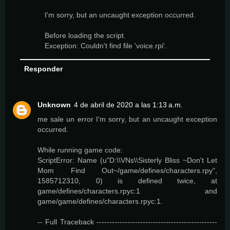
I'm sorry, but an uncaught exception occurred.
Before loading the script.
Exception: Couldn't find file 'voice.rpi'.
Responder
Unknown
4 de abril de 2020 a las 1:13 a.m.
me sale un error I'm sorry, but an uncaught exception
occurred.
While running game code:
ScriptError: Name (u"D:\\VNs\\Sisterly Bliss ~Don't Let
Mom Find Out~/game/defines/characters.rpy",
1585712310, 0) is defined twice, at
game/defines/characters.rpyc:1 and
game/game/defines/characters.rpyc:1.
-- Full Traceback -----------------------------------------------