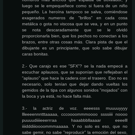
luego se le empequeñece como si fuera de un niño
pequeño. La heroína tampoco se salva, comiéndose
exagerados numeros de "brillos" en cada cosa
metálica o gota no viscosa que se vea, y en un punto
se nota descaradamente que se le olvidó
proporcionarla bien, que los pechos no conectan a los
brazos, entre otras cosas más. Clara pista de que el
dibujante es un principiante, que solo sabe dibujar
caras bonitas.
2.- Que carajo es ese "SFX"? se la nada empecé a
escuchar aplausos, que se suponían que reflejaban el
"aplauso" que hace la cadera con el trasero. Eso no es
necesario, solo tenían que dejar dando vueltas los
gemidos de la tipa con algunos sonidos "mojados" con
la boca y ya está, no hace falta más.
3.- la actriz de voz. eeeesss muuuuyyyy
llleeeennntttaaaaa, cccoooommmoooo ssssiiii noooo
puuuudiiiieeerrraa haaabbbllaaaar eeeelll
iiiidddiiioooommmaaaaa. Y no solo es eso, que no
sabe gemir, no sabe "reproducir" la emoción del sexo,