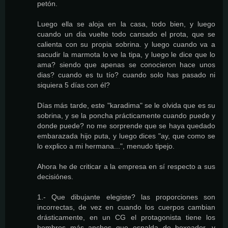
petón.
Luego ella se aloja en la casa, todo bien, y luego
cuando un dia vuelte todo cansado el prota, que se
calienta con su propia sobrina. y luego cuando va a
sacudir la marmota lo ve la tipa, y luego le dice que lo
ama? siendo que apenas se conocieron hace unos
dias? cuando es tu tío? cuando solo has pasado ni
siquiera 5 días con él?
Días más tarde, este "karadima" se le olvida que es su
sobrina, y se la poncha prácticamente cuando puede y
donde puede? no me sorprende que se haya quedado
embarazada hijo puta, y luego dices "ay, que como se
lo explico a mi hermana...", menudo tipejo.
Ahora he de criticar a la empresa en sí respecto a sus
decisiónes.
1.- Que dibujante elegiste? las proporciones son
incorrectas, de vez en cuando los cuerpos cambian
drásticamente, en un CG el protagonista tiene los
hombros más anchos que espalda de boxeador, y