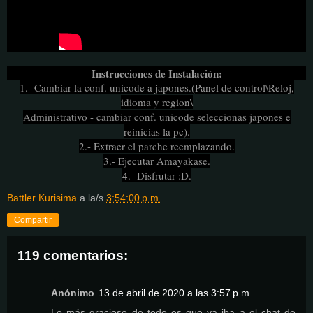
Instrucciones de Instalación:
1.- Cambiar la conf. unicode a japones.(Panel de control\Reloj,
idioma y region\
Administrativo - cambiar conf. unicode seleccionas japones e
reinicias la pc).
2.- Extraer el parche reemplazando.
3.- Ejecutar Amayakase.
4.- Disfrutar :D.
Battler Kurisima
a la/s
3:54:00 p.m.
Compartir
119 comentarios:
Anónimo
13 de abril de 2020 a las 3:57 p.m.
Lo más gracioso de todo es que ya iba a el chat de