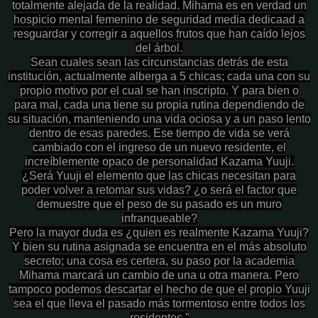
totalmente alejada de la realidad. Mihama es en verdad un
hospicio mental femenino de seguridad media dedica
ad
a
resguardar y corregir a aquellos frutos que han caído lejos
del árbol.
Sean cuales sean las circunstancias detrás de esta
institución, actualmente alberga a 5 chicas; cada una con su
propio motivo por el cual se han inscripto. Y para bien o
para mal, cada una tiene su propia rutina dependiendo de
su situación, manteniendo una vida ociosa y a un paso lento
dentro de esas paredes. Ese tiempo de vida se verá
cambiado con el ingreso de un nuevo residente, el
increíblemente opaco de personalidad Kazama Yuuji.
¿Será Yuuji el elemento que las chicas necesitan para
poder volver a retomar sus vidas? ¿o será el factor que
demuestre que el peso de su pasado es un muro
infranqueable?
Pero la mayor duda es ¿quien es realmente Kazama Yuuji?
Y bien su rutina asignada se encuentra en el más absoluto
secreto; una cosa es certera, su paso por la academia
Mihama marcará un cambio de una u otra manera. Pero
tampoco podemos descartar el hecho de que el propio Yuuji
sea el que lleva el pasado más tormentoso entre todos los
residentes.”