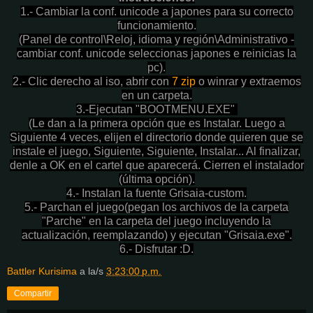
1.- Cambiar la conf. unicode a japones para su correcto
funcionamiento.
(Panel de control\Reloj, idioma y región\Administrativo -
cambiar conf. unicode seleccionas japones e reinicias la
pc).
2.- Clic derecho al iso, abrir con
7 zip
o winrar y extraemos
en un carpeta.
3.-Ejecutan "BOOTMENU.EXE"
(Le dan a la primera opción que es Instalar. Luego a
Siguiente 4 veces, elijen el directorio donde quieren que se
instale el juego, Siguiente, Siguiente, Instalar... Al finalizar,
denle a OK en el cartel que aparecerá. Cierren el instalador
(última opción).
4.- Instalan la fuente Grisaia-custom.
5.- Parchan el juego(pegan los archivos de la carpeta
"Parche" en la carpeta del juego incluyendo la
actualización, reemplazando) y ejecutan "Grisaia.exe".
6.- Disfrutar :D.
Battler Kurisima
a la/s
3:23:00 p.m.
Compartir