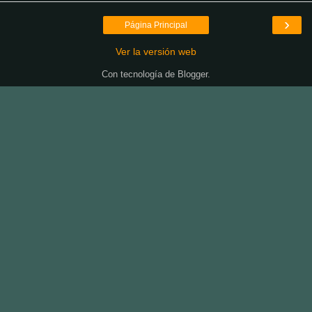
›
Página Principal
Ver la versión web
Con tecnología de
Blogger
.