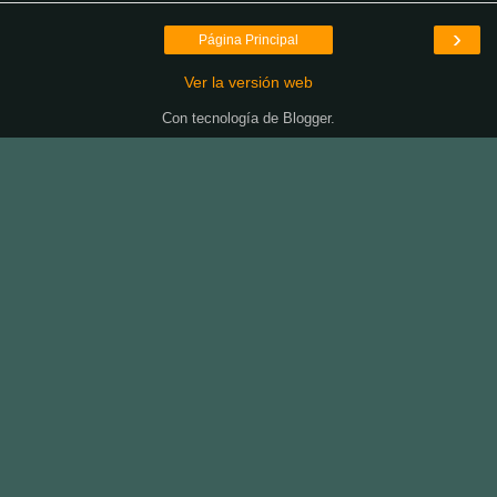
›
Página Principal
Ver la versión web
Con tecnología de
Blogger
.