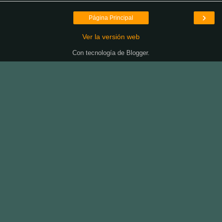
›
Página Principal
Ver la versión web
Con tecnología de
Blogger
.