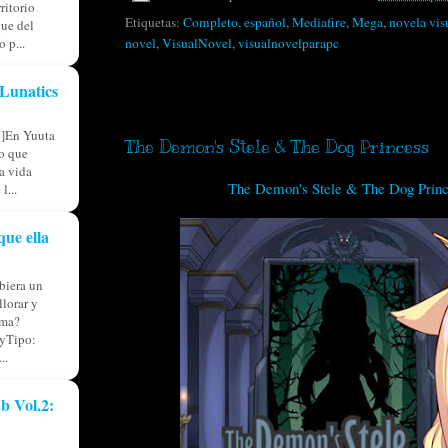
ritorio
Etiquetas:
Completo
,
español
,
Mediafire
,
Mega
,
novela vis
ue del
 p...
novel
,
VisualNovel
,
visualnovelparapc
Lunatics
miércoles, 2 de septiembre de 2020
l]En Yuuta
The Demon's Stele & The Dog Princess
io que
ia vida
The Demon's Stele & The Dog Princ
l...
que ella
iera un
llorar y
lma?
yTipo:
..
b Vol.2: