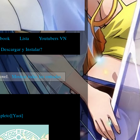
ebook
Lista
Youtubers VN
Descargar y Instalar?
ovel
.
Mostrar todas las entradas
leto][Yaoi]