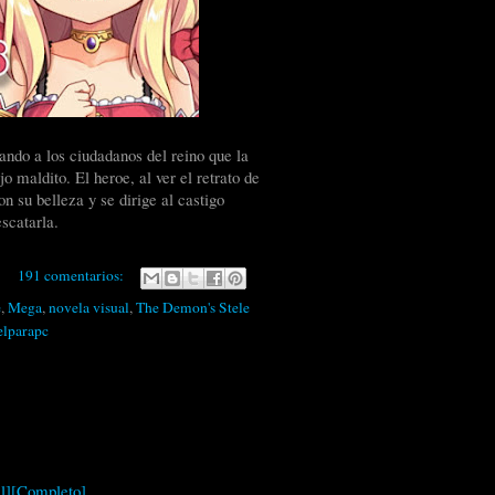
cando a los ciudadanos del reino que la
 maldito. El heroe, al ver el retrato de
 su belleza y se dirige al castigo
scatarla.
191 comentarios:
e
,
Mega
,
novela visual
,
The Demon's Stele
elparapc
l][Completo]