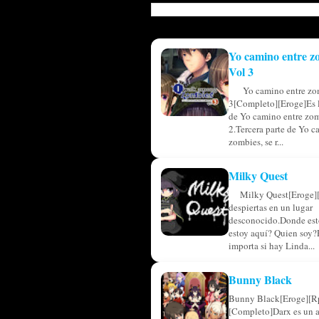
Yo camino entre z
Vol 3
Yo camino entre zo
3[Completo][Eroge]Es l
de Yo camino entre zom
2.Tercera parte de Yo c
zombies, se r...
Milky Quest
Milky Quest[Eroge]
despiertas en un lugar
desconocido.Donde est
estoy aquí? Quien soy?
importa si hay Linda...
Bunny Black
Bunny Black[Eroge][R
[Completo]Darx es un 