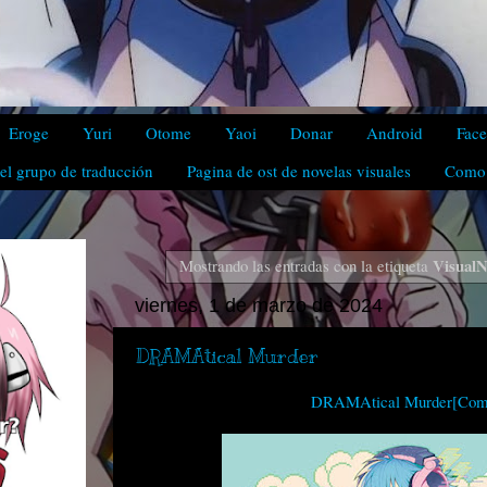
Eroge
Yuri
Otome
Yaoi
Donar
Android
Fac
el grupo de traducción
Pagina de ost de novelas visuales
Como 
VisualN
Mostrando las entradas con la etiqueta
viernes, 1 de marzo de 2024
DRAMAtical Murder
DRAMAtical Murder[Comp