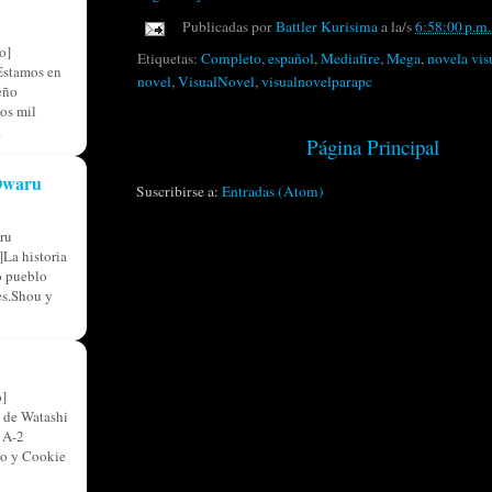
Publicadas por
Battler Kurisima
a la/s
6:58:00 p.m.
o]
Etiquetas:
Completo
,
español
,
Mediafire
,
Mega
,
novela vis
Estamos en
novel
,
VisualNovel
,
visualnovelparapc
eño
os mil
.
Página Principal
 Owaru
Suscribirse a:
Entradas (Atom)
ru
La historia
o pueblo
res.Shou y
]
 de Watashi
 A-2
so y Cookie