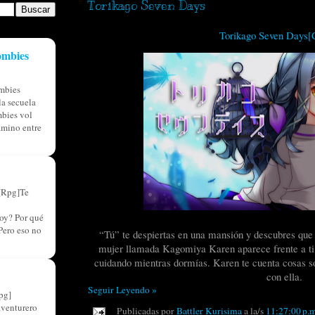
Torikago Seven Days
Torikago Seven Days[
ombies
mbies
a secuela
bies vol
amino entre
[Rpg]Te
oy? Por qué
Pero eso no
“Tú” te despiertas en una mansión y descubres que 
mujer llamada Kagomiya Karen aparece frente a ti. 
cuidando mientras dormías. Karen te cuenta cosas s
con ella.
Seguir Leyendo »
pg]
aventurero
Publicadas por
Battler Kurisima
a la/s
11:27:00 p.