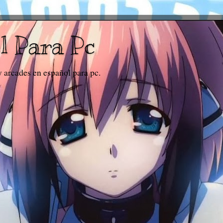
l Para Pc
y arcades en español para pc.