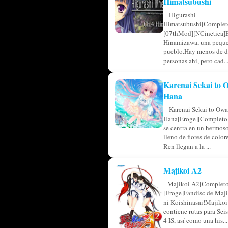
Himatsubushi
Higurashi
Himatsubushi[Complet
[07thMod][NCinetica]
Hinamizawa, una pequ
pueblo.Hay menos de d
personas ahí, pero cad..
Karenai Sekai to
Hana
Karenai Sekai to Owa
Hana[Eroge][Completo]
se centra en un hermos
lleno de flores de colo
Ren llegan a la ...
Majikoi A2
Majikoi A2[Completo
[Eroge]Fandisc de Maji
ni Koishinasai!Majikoi
contiene rutas para Sei
4 IS, así como una his...