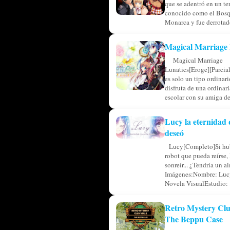
que se adentró en un ter
conocido como el Bosq
Monarca y fue derrotado
Magical Marriage 
Magical Marriage
Lunatics[Eroge][Parcia
es solo un tipo ordinar
disfruta de una ordinar
escolar con su amiga de 
Lucy la eternidad 
deseó
Lucy[Completo]Si hub
robot que pueda reírse, 
sonreír... ¿Tendría un a
Imágenes:Nombre: Luc
Novela VisualEstudio: .
Retro Mystery Clu
The Beppu Case