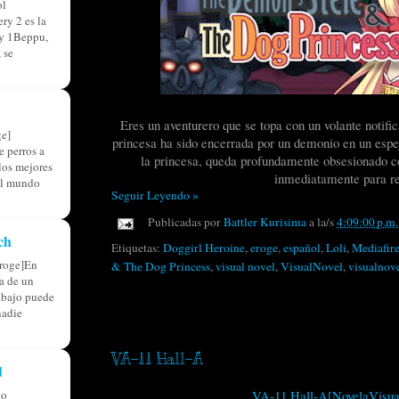
ol
ry 2 es la
ry 1Beppu,
 se
Eres un aventurero que se topa con un volante no
tifi
e]
princesa ha sido encerrada por un demonio en un espejo
 perros a
la princesa, queda profundamente obsesionado con
 los mejores
inmediatamente para re
el mundo
Seguir Leyendo »
Publicadas por
Battler Kurisima
a la/s
4:09:00 p.m.
ch
Etiquetas:
Doggirl Heroine
,
eroge
,
español
,
Loli
,
Mediafir
roge]En
& The Dog Princess
,
visual novel
,
VisualNovel
,
visualnov
ia de un
abajo puede
nadie
sábado, 22 de agosto de 2020
VA-11 Hall-A
d
do
VA-11 Hall-A[NovelaVisua