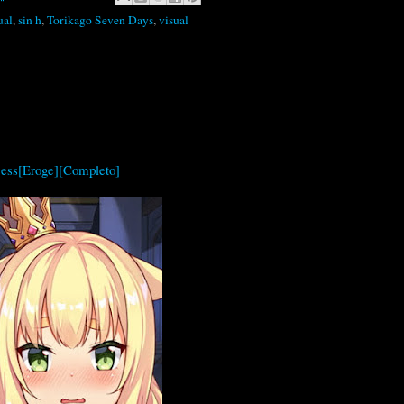
ual
,
sin h
,
Torikago Seven Days
,
visual
ess[Eroge][Completo]