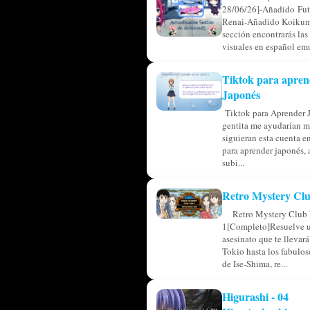
28/06/26]-Añadido Fu
Renai-Añadido Koikum
sección encontrarás las
visuales en español emu
Tiktok para apren
Japonés
Tiktok para Aprender 
gentita me ayudarían m
siguieran esta cuenta en
para aprender japonés, 
subi...
Retro Mystery Clu
Retro Mystery Club 
1[Completo]Resuelve u
asesinato que te llevar
Tokio hasta los fabulos
de Ise-Shima, re...
Higurashi - 04