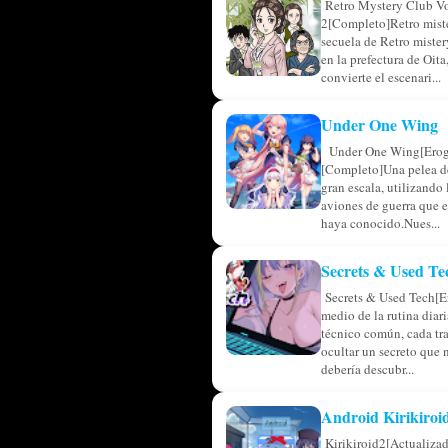
Retro Mystery Club V
2[Completo]Retro miste
secuela de Retro miste
en la prefectura de Oita,
convierte el escenari...
Under One Wing
Under One Wing[Erog
[Completo]Una pelea de
gran escala, utilizando
aviones de guerra que 
haya conocido.Nues...
Secrets & Used Te
Secrets & Used Tech[E
medio de la rutina diar
técnico común, cada tr
ocultar un secreto que 
debería descubr...
Android Kirikiroi
Kirikiroid2[Actualiza