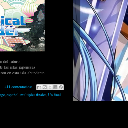
 del futuro.
e las islas japonesas.
eron en esta isla abundante.
411 comentarios:
oge
,
español
,
multiples finales
,
Un final