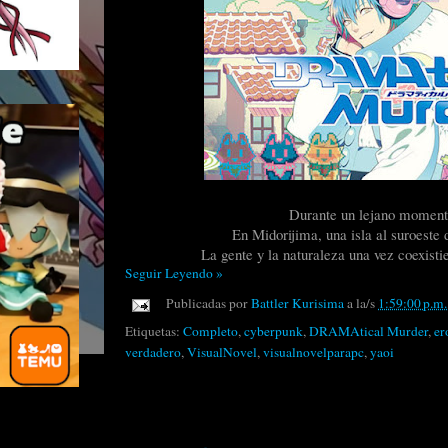
Durante un lejano momento
En Midorijima, una isla al suroeste d
La gente y la naturaleza una vez coexisti
Seguir Leyendo »
Publicadas por
Battler Kurisima
a la/s
1:59:00 p.m.
Etiquetas:
Completo
,
cyberpunk
,
DRAMAtical Murder
,
er
verdadero
,
VisualNovel
,
visualnovelparapc
,
yaoi
miércoles, 29 de septiembre de 2021