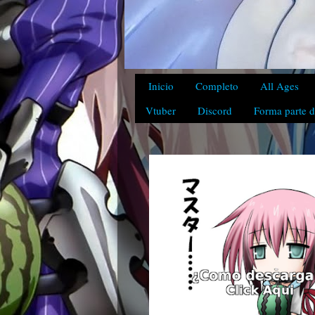
Inicio
Completo
All Ages
Vtuber
Discord
Forma parte d