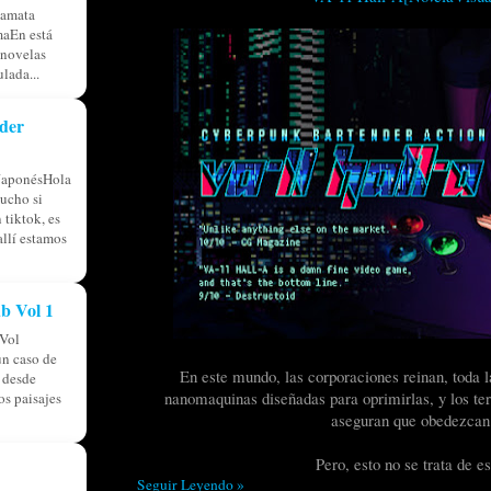
tamata
aEn está
 novelas
lada...
der
JaponésHola
ucho si
 tiktok, es
allí estamos
b Vol 1
Vol
n caso de
En este mundo, las corporaciones reinan, toda 
á desde
nanomaquinas diseñadas para oprimirlas, y los ter
os paisajes
aseguran que obedezcan 
Pero, esto no se trata de e
Seguir Leyendo »