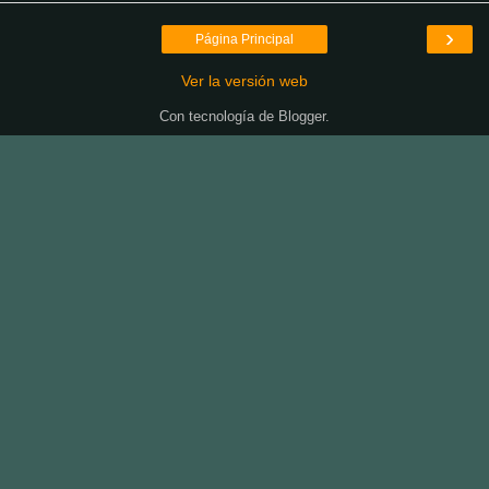
›
Página Principal
Ver la versión web
Con tecnología de
Blogger
.