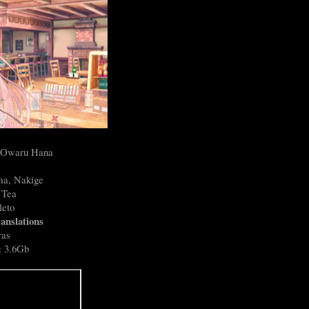
o Owaru Hana
a, Nakige
 Tea
eto
anslations
ras
:
3.6Gb