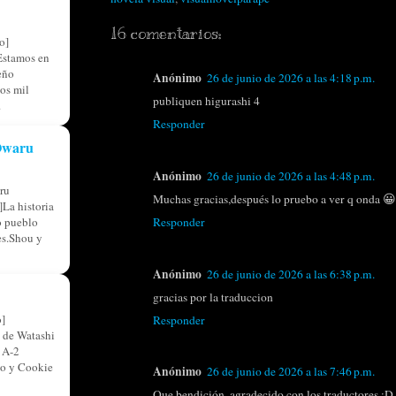
16 comentarios:
o]
Estamos en
eño
Anónimo
26 de junio de 2026 a las 4:18 p.m.
os mil
publiquen higurashi 4
.
Responder
 Owaru
Anónimo
26 de junio de 2026 a las 4:48 p.m.
ru
Muchas gracias,después lo pruebo a ver q onda 😀
La historia
Responder
o pueblo
res.Shou y
Anónimo
26 de junio de 2026 a las 6:38 p.m.
gracias por la traduccion
]
Responder
 de Watashi
 A-2
so y Cookie
Anónimo
26 de junio de 2026 a las 7:46 p.m.
Que bendición, agradecido con los traductores :D