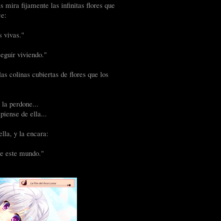
 mira fijamente las infinitas flores que
ce:
 vivas."
seguir viviendo."
as colinas cubiertas de flores que los
la perdone...
iense de ella...
ella, y la encara:
de este mundo."