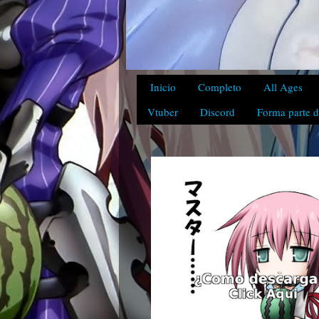
Inicio
Completo
All Ages
Vtuber
Discord
Forma parte d