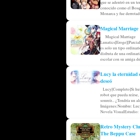
que se adentró en un ter
conocido como el Bosq
Monarca y fue derrotado
Magical Marriage 
Magical Marriage
Lunatics[Eroge][Parcia
es solo un tipo ordinar
disfruta de una ordinar
escolar con su amiga de 
Lucy la eternidad 
deseó
Lucy[Completo]Si hub
robot que pueda reírse, 
sonreír... ¿Tendría un a
Imágenes:Nombre: Luc
Novela VisualEstudio: .
Retro Mystery Clu
The Beppu Case