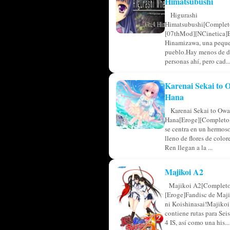
Himatsubushi
Higurashi
Himatsubushi[Complet
[07thMod][NCinetica]
Hinamizawa, una pequ
pueblo.Hay menos de d
personas ahí, pero cad..
Karenai Sekai to
Hana
Karenai Sekai to Owa
Hana[Eroge][Completo]
se centra en un hermos
lleno de flores de colo
Ren llegan a la ...
Majikoi A2
Majikoi A2[Completo
[Eroge]Fandisc de Maji
ni Koishinasai!Majikoi
contiene rutas para Sei
4 IS, así como una his...