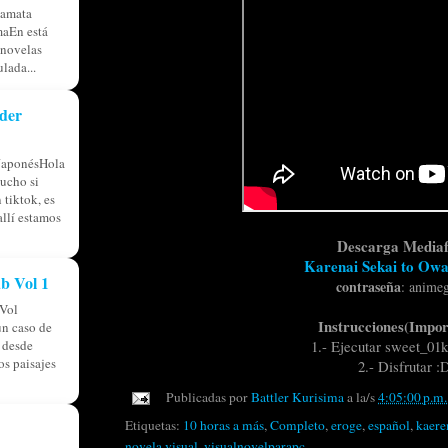
tamata
aEn está
 novelas
lada...
der
JaponésHola
ucho si
 tiktok, es
allí estamos
Descarga Mediaf
Karenai Sekai to Ow
b Vol 1
contraseña
:
anime
Vol
Instrucciones(Impor
n caso de
á desde
1.- Ejecutar sweet_01k
os paisajes
2.- Disfrutar :
Publicadas por
Battler Kurisima
a la/s
4:05:00 p.m.
Etiquetas:
10 horas a más
,
Completo
,
eroge
,
español
,
kaere
novela visual
,
visualnovelparapc