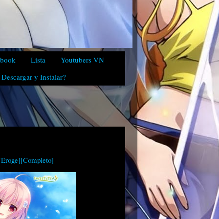
ebook
Lista
Youtubers VN
Descargar y Instalar?
[Eroge][Completo]