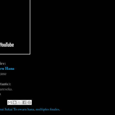
ire:
aru Hana
game
tante):
areseka.
D
nai Sekai To owaru hana
,
multiples finales
,