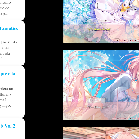
ritorio
ue del
 p...
Lunatics
l]En Yuuta
io que
ia vida
l...
que ella
iera un
llorar y
lma?
yTipo:
..
b Vol.2: