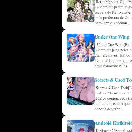
Retro Mystery Club V
2[Completo]Retro miste
secuela de Retro miste
en la prefectura de Oita,
convierte el escenari...
Under One Wing
Under One Wing[Erog
[Completo]Una pelea de
gran escala, utilizando
aviones de guerra que 
haya conocido.Nues...
Secrets & Used Te
Secrets & Used Tech[E
medio de la rutina diar
técnico común, cada tr
ocultar un secreto que 
debería descubr...
Android Kirikiroi
Kirikiroid2[Actualiza