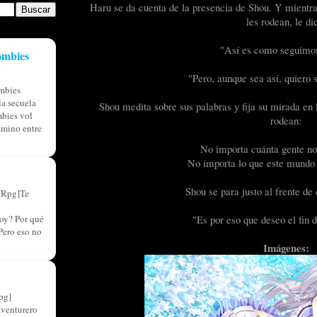
Haru se da cuenta de la presencia de Shou. Y mientras
les rodean, le di
"Así es como seguimos
ombies
"Pero, aunque sea así, quiero 
mbies
a secuela
Shou medita sobre sus palabras y fija su mirada en l
bies vol
rodean:
amino entre
No importa cuánta gente no 
No importa lo que este mundo p
Shou se para justo al frente de 
[Rpg]Te
oy? Por qué
"Es por eso que deseo el fin 
Pero eso no
Imágenes:
pg]
aventurero