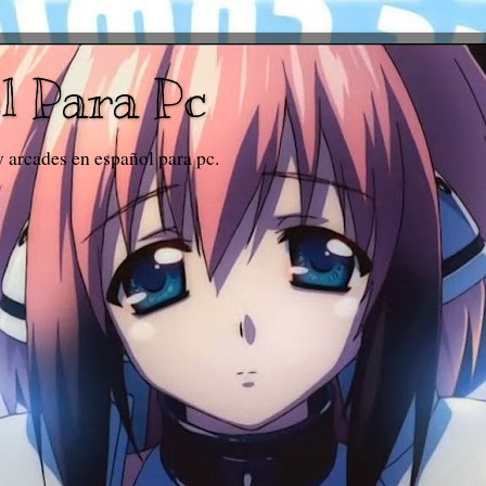
l Para Pc
y arcades en español para pc.