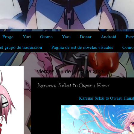
Eroge
Yuri
Otome
Yaoi
Donar
Android
Fac
el grupo de traducción
Pagina de ost de novelas visuales
Como 
viernes, 26 de junio de 2026
Karenai Sekai to Owaru Hana
Karenai Sekai to Owaru Hana