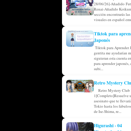
28/06/26]-Añadido Fu
Renai-Añadido Koikum
sección encontrarás las
visuales en español emu
Tiktok para apren
Japonés
Tiktok para Aprender 
gentita me ayudarían m
siguieran esta cuenta en
para aprender japonés, 
subi...
Retro Mystery Clu
Retro Mystery Club 
1[Completo]Resuelve u
asesinato que te llevar
Tokio hasta los fabulos
de Ise-Shima, re...
Higurashi - 04