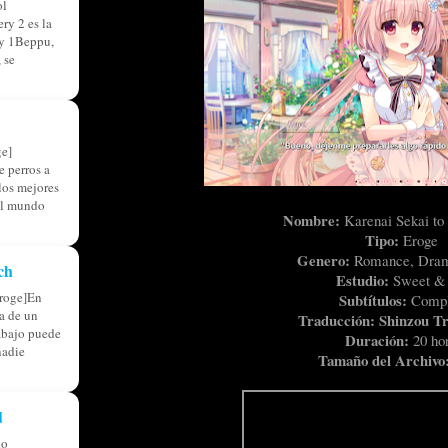
ol
ry 2 es la
ry 1Beppu,
 se
e]
 perros a
 los mejores
el mundo
Nombre:
Karenai Sekai t
Tipo:
Eroge
Genero:
Romance, Dram
ch
Estudio:
Sweet &
roge]En
Subtítulos:
Compl
ia de un
Traducción: Shinzou Tr
abajo puede
Duración:
20 ho
nadie
Tamaño del Archivo
d
do