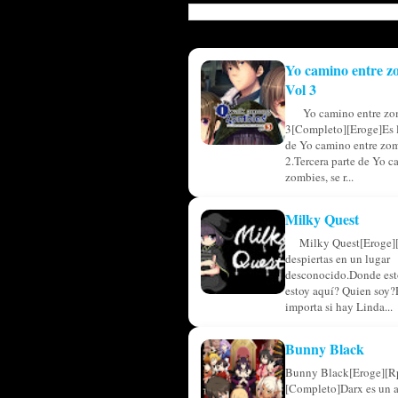
Yo camino entre z
Vol 3
Yo camino entre zo
3[Completo][Eroge]Es l
de Yo camino entre zom
2.Tercera parte de Yo c
zombies, se r...
Milky Quest
Milky Quest[Eroge]
despiertas en un lugar
desconocido.Donde est
estoy aquí? Quien soy?
importa si hay Linda...
Bunny Black
Bunny Black[Eroge][R
[Completo]Darx es un 