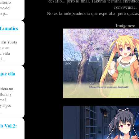
desafío... pero al final, Takuma termina enredad
ritorio
convivencia.
ue del
No es la independencia que esperaba, pero quizás.
 p...
Imágenes:
Lunatics
l]En Yuuta
io que
ia vida
l...
que ella
iera un
llorar y
lma?
yTipo:
..
b Vol.2: