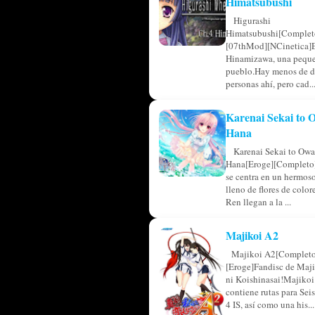
Himatsubushi
Higurashi
Himatsubushi[Complet
[07thMod][NCinetica]
Hinamizawa, una pequ
pueblo.Hay menos de d
personas ahí, pero cad..
Karenai Sekai to
Hana
Karenai Sekai to Owa
Hana[Eroge][Completo]
se centra en un hermos
lleno de flores de colo
Ren llegan a la ...
Majikoi A2
Majikoi A2[Completo
[Eroge]Fandisc de Maji
ni Koishinasai!Majikoi
contiene rutas para Sei
4 IS, así como una his...