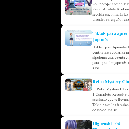
28/06/26]-Añadido Fu
Renai-Añadido Koikum
sección encontrarás las
visuales en español emu
Tiktok para apren
Japonés
Tiktok para Aprender 
gentita me ayudarían m
siguieran esta cuenta en
para aprender japonés, 
subi...
Retro Mystery Clu
Retro Mystery Club 
1[Completo]Resuelve u
asesinato que te llevar
Tokio hasta los fabulos
de Ise-Shima, re...
Higurashi - 04