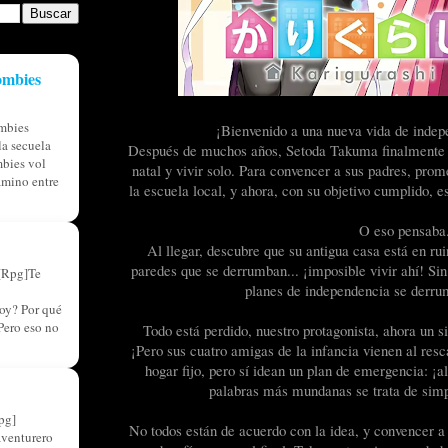
ombies
mbies
¡Bienvenido a una nueva vida de indepe
a secuela
Después de muchos años, Setoda Takuma finalmente ha
bies vol
natal y vivir solo. Para convencer a sus padres, pro
amino entre
la escuela local, y ahora, con su objetivo cumplido, 
O eso pensaba
Al llegar, descubre que su antigua casa está en ru
paredes que se derrumban... ¡imposible vivir ahí! Sin
[Rpg]Te
planes de independencia se derr
oy? Por qué
Pero eso no
Todo está perdido, nuestro protagonista, ahora un s
¡Pero sus cuatro amigas de la infancia vienen al res
hogar fijo, pero sí idean un plan de emergencia: ¡
palabras más mundanas se trata de simp
pg]
No todos están de acuerdo con la idea, y convencer a 
aventurero