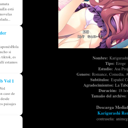
tamata
aEn está
 novelas
lada...
der
JaponésHola
ucho si
 tiktok, es
Nombre:
Karigurash
allí estamos
Tipo:
Eroge
Estudio:
Asa Proj
Genero:
Romance, Comedia, Am
Subtitulos:
Español C
b Vol 1
Agradecimientos:
La Tabe
Vol
Duración:
18 ho
n caso de
Tamaño del archivo:
á desde
os paisajes
Descarga Mediaf
Karigurashi Ren
contraseña
:
anime