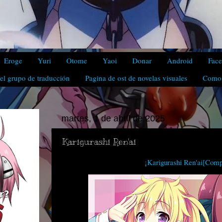
Eroge
Yuri
Otome
Yaoi
Donar
Android
Fac
el grupo de traducción
Pagina de ost de novelas visuales
Como 
martes, 1 de abril de 2025
Karigurashi Ren'ai
¡Karigurashi Ren'ai[Comp