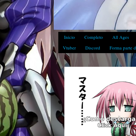
Inicio
Completo
All Ages
Vtuber
Discord
Forma parte d