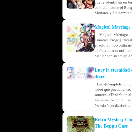
que se adentró en un ter
conocido como el Bosq
Monarca y fue derrotado
Magical Marriage 
Magical Marriage
Lunatics[Eroge][Parcia
es solo un tipo ordinar
disfruta de una ordinar
escolar con su amiga de 
Lucy la eternidad 
deseó
Lucy[Completo]Si hub
robot que pueda reírse, 
sonreír... ¿Tendría un a
Imágenes:Nombre: Luc
Novela VisualEstudio: .
Retro Mystery Clu
The Beppu Case