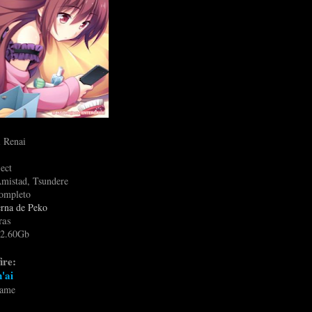
i Renai
ect
istad, Tsundere
ompleto
rna de Peko
ras
2.60G
b
ire:
'ai
game