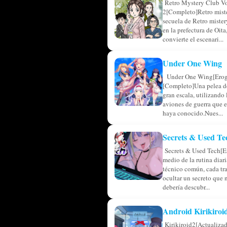
Retro Mystery Club V
2[Completo]Retro miste
secuela de Retro miste
en la prefectura de Oita,
convierte el escenari...
Under One Wing
Under One Wing[Erog
[Completo]Una pelea de
gran escala, utilizando
aviones de guerra que 
haya conocido.Nues...
Secrets & Used Te
Secrets & Used Tech[E
medio de la rutina diar
técnico común, cada tr
ocultar un secreto que 
debería descubr...
Android Kirikiroi
Kirikiroid2[Actualiza