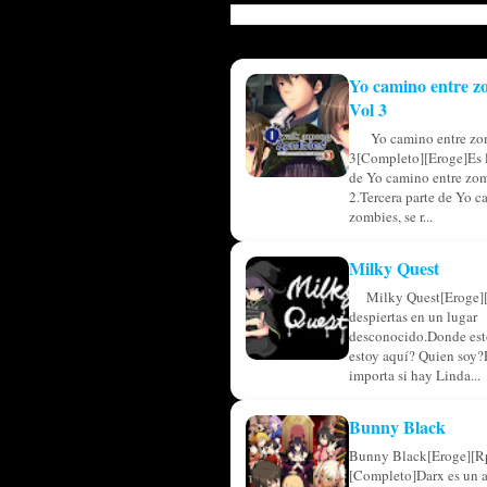
Yo camino entre z
Vol 3
Yo camino entre zo
3[Completo][Eroge]Es l
de Yo camino entre zom
2.Tercera parte de Yo c
zombies, se r...
Milky Quest
Milky Quest[Eroge]
despiertas en un lugar
desconocido.Donde est
estoy aquí? Quien soy?
importa si hay Linda...
Bunny Black
Bunny Black[Eroge][R
[Completo]Darx es un 