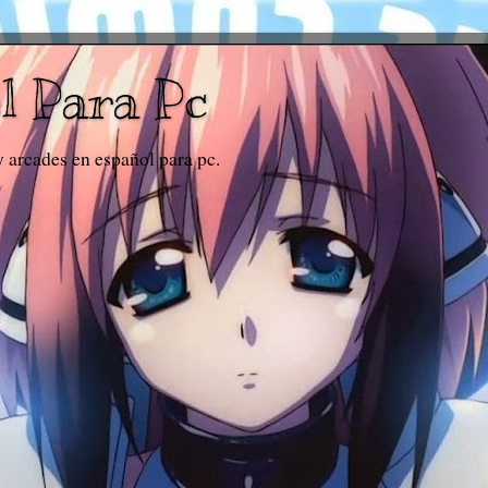
l Para Pc
y arcades en español para pc.