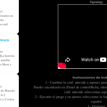
Opening:
o]
Estamos en
eño
os mil
.
 Owaru
ru
La historia
o pueblo
res.Shou y
Instrucciones de ins
1.- Cambiar la conf. unicode a japones par
]
Puedes encontrarlo en (Panel de control\Reloj, idi
 de Watashi
conf. unicode seleccionas japo
 A-2
2.- Ejecutar el juego y en ajustes seleccionar la fu
so y Cookie
español.
3.- Disfrutar.