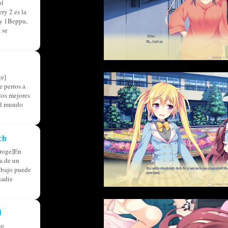
ol
ry 2 es la
ry 1Beppu,
 se
e]
 perros a
 los mejores
el mundo
ch
roge]En
ia de un
abajo puede
nadie
d
do