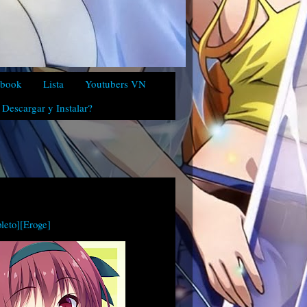
ebook
Lista
Youtubers VN
Descargar y Instalar?
leto][Eroge]