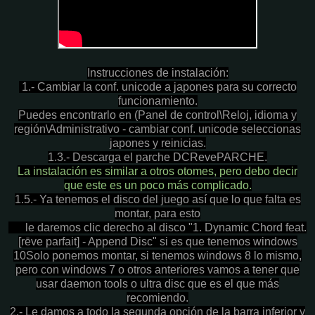
Instrucciones de instalación:
1.- Cambiar la conf. unicode a japones para su correcto
funcionamiento.
Puedes encontrarlo en (Panel de control\Reloj, idioma y
región\Administrativo - cambiar conf. unicode seleccionas
japones y reinicias.
1.3.- Descarga el parche DCRevePARCHE.
La instalación es similar a otros otomes, pero debo decir
que este es un poco más complicado.
1.5.- Ya tenemos el disco del juego así que lo que falta es
montar, para esto
le daremos clic derecho al disco "1. Dynamic Chord feat.
[rēve parfait] - Append Disc" si es que tenemos windows
10
Solo ponemos montar, si tenemos windows 8 lo mismo,
pero con windows 7 o otros anteriores vamos a tener que
usar d
aemon tools o ultra disc que es el que más
recomiendo.
2.- Le damos a todo la segunda opción de la barra inferior y