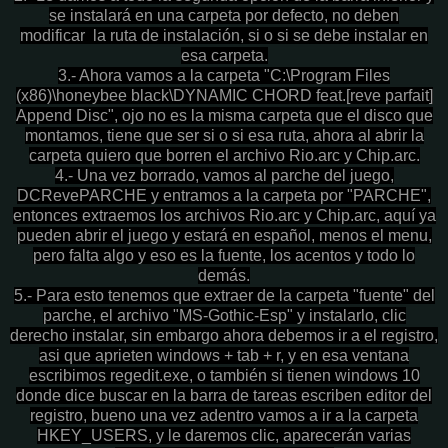
se instalará en una carpeta por defecto, no deben
modificar
la ruta de instalación, si o si se debe instalar en
esa carpeta.
3.- Ahora vamos a la carpeta "C:\Program Files
(x86)\honeybee black\DYNAMIC CHORD feat.[reve parfait]
Append Disc", ojo
no es la misma carpeta que el disco que
montamos, tiene que ser si o si esa ruta, ahora al abrir la
carpeta quiero que
borren el archivo Rio.arc y Chip.arc.
4.- Una vez borrado, vamos al parche del juego,
DCRevePARCHE y entramos a la carpeta por "PARCHE",
entonces extraemos los
archivos Rio.arc y Chip.arc, aquí ya
pueden abrir el juego y estará en español, menos el menu,
pero falta algo y eso
es la fuente, los acentos y todo lo
demás.
5.- Para esto tenemos que extraer de la carpeta "fuente" del
parche, el archivo "MS-Gothic-Esp" y instalarlo, clic
derecho
instalar, sin embargo ahora debemos ir a el registro,
asi que aprieten windows + tab + r, y en esa ventana
escribimos
regedit.exe, o también si tienen windows 10
donde dice buscar en la barra de tareas escriben editor del
registro, bueno
una vez adentro vamos a ir a la carpeta
HKEY_USERS, y le daremos clic, aparecerán varias