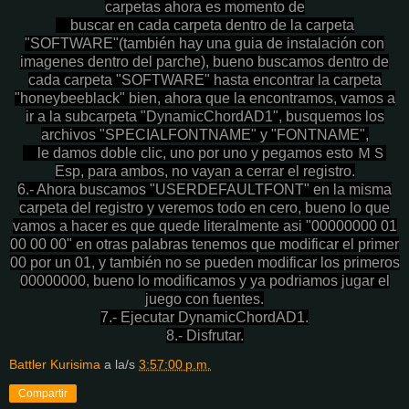
carpetas ahora es momento de
buscar en cada carpeta dentro de la carpeta
"SOFTWARE"(también hay una guia de instalación con
imagenes dentro del
parche), bueno buscamos dentro de
cada carpeta "SOFTWARE" hasta encontrar la carpeta
"honeybeeblack" bien, ahora que
la encontramos, vamos a
ir a la subcarpeta "DynamicChordAD1", busquemos los
archivos "SPECIALFONTNAME" y "FONTNAME",
le damos doble clic, uno por uno y pegamos esto ＭＳ
Esp, para ambos, no vayan a cerrar el registro.
6.- Ahora buscamos "USERDEFAULTFONT" en la misma
carpeta del registro y veremos todo en cero, bueno lo que
vamos a hacer es
que quede literalmente asi "00000000 01
00 00 00" en otras palabras tenemos que modificar el primer
00 por un 01, y
también no se pueden modificar los primeros
00000000, bueno lo modificamos y ya podriamos jugar el
juego con fuentes.
7.- Ejecutar DynamicChordAD1.
8.- Disfrutar.
Battler Kurisima
a la/s
3:57:00 p.m.
Compartir