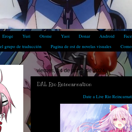
Eroge
Yuri
Otome
Yaoi
Donar
Android
Fac
el grupo de traducción
Pagina de ost de novelas visuales
Como 
viernes, 24 de mayo de 2024
DAL Rio Reincarnation
Date a Live Rio Reincarna