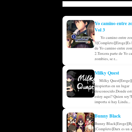
Yo camino entre z
Vol 3
Yo camino entre zo
3[Completo][Eroge]Es l
de Yo camino entre zom
2.Tercera parte de Yo c
zombies, se r...
Milky Quest
Milky Quest[Eroge]
despiertas en un lugar
desconocido.Donde est
estoy aquí? Quien soy?
importa si hay Linda...
Bunny Black
Bunny Black[Eroge][R
[Completo]Darx es un 