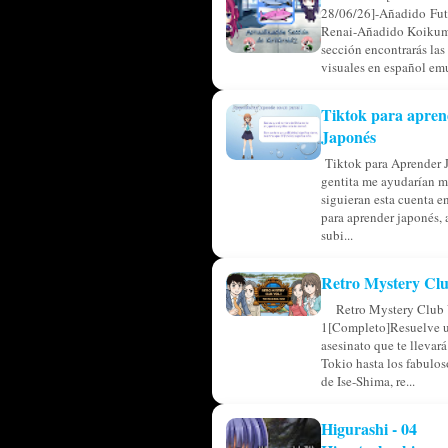
28/06/26]-Añadido Fu
Renai-Añadido Koikum
sección encontrarás las
visuales en español emu
Tiktok para apren
Japonés
Tiktok para Aprender 
gentita me ayudarían m
siguieran esta cuenta en
para aprender japonés, 
subi...
Retro Mystery Clu
Retro Mystery Club 
1[Completo]Resuelve u
asesinato que te llevar
Tokio hasta los fabulos
de Ise-Shima, re...
Higurashi - 04