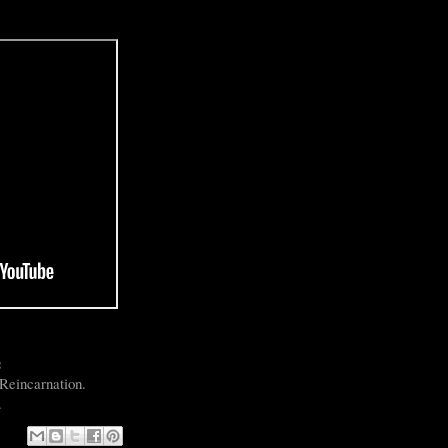
:
 Reincarnation.
.