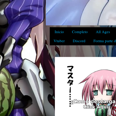
Inicio
Completo
All Ages
Vtuber
Discord
Forma parte d