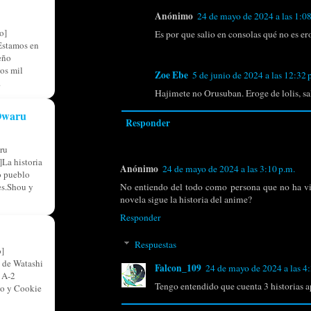
Anónimo
24 de mayo de 2024 a las 1:08
o]
Es por que salio en consolas qué no es er
Estamos en
eño
os mil
Zoe Ebe
5 de junio de 2024 a las 12:32 
.
Hajimete no Orusuban. Eroge de lolis, s
 Owaru
Responder
ru
La historia
Anónimo
24 de mayo de 2024 a las 3:10 p.m.
o pueblo
res.Shou y
No entiendo del todo como persona que no ha vis
novela sigue la historia del anime?
Responder
Respuestas
]
 de Watashi
Falcon_109
24 de mayo de 2024 a las 4:
 A-2
Tengo entendido que cuenta 3 historias ap
so y Cookie