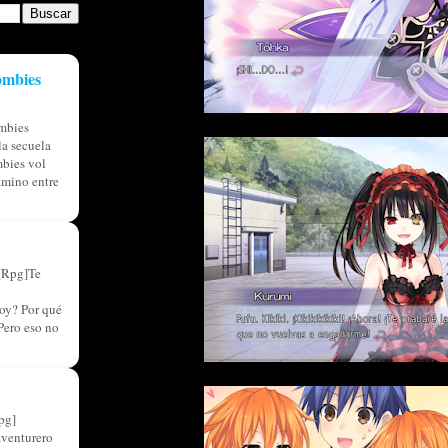
ombies
mbies
a secuela
bies vol
amino entre
[Rpg]Te
oy? Por qué
Pero eso no
pg]
aventurero