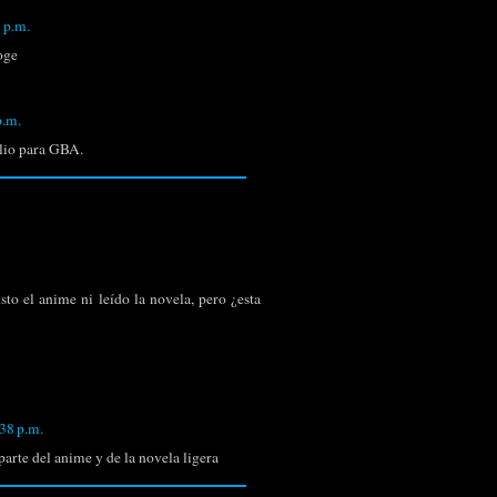
 p.m.
oge
p.m.
alio para GBA.
to el anime ni leído la novela, pero ¿esta
38 p.m.
arte del anime y de la novela ligera