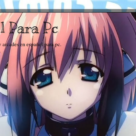
l Para Pc
y arcades en español para pc.