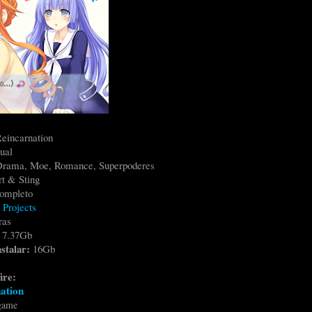
Reincarnation
ual
, Drama, Moe, Romance, Superpoderes
t & Sting
ompleto
 Projects
ras
:
7.37Gb
stalar:
16Gb
ire:
ation
game