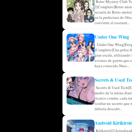
Retro Mystery Club V
2[Completo]Retro miste
secuela de Retro miste
en la prefectura de Oita,
convierte el escenari...
Under One Wing
Under One Wing[Erog
[Completo]Una pelea de
gran escala, utilizando
aviones de guerra que 
haya conocido.Nues...
Secrets & Used Te
Secrets & Used Tech[E
medio de la rutina diar
técnico común, cada tr
ocultar un secreto que 
debería descubr...
Android Kirikiroi
Kirikiroid2[Actualiza