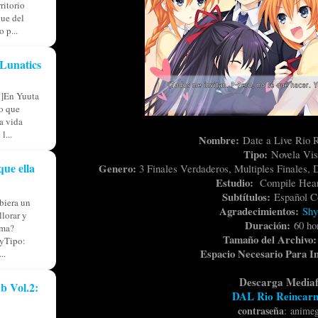
ritorio
ue del
 p...
Lunatics
l]En Yuuta
io que
ia vida
l...
Nombre:
Date a Live Rio 
Tipo:
Novela Vis
que ella
Genero:
3 Finales Verdaderos, Multiples Finales
Estudio:
Compile Hear
Subtítulos:
Español C
iera un
Agradecimientos:
Shy
llorar y
Duración:
60 ho
lma?
Tamaño del Archivo
yTipo:
Espacio Necesario Para In
..
Descarga Mediaf
b Vol.2:
DAL Rio Reincarn
contraseña
:
anime