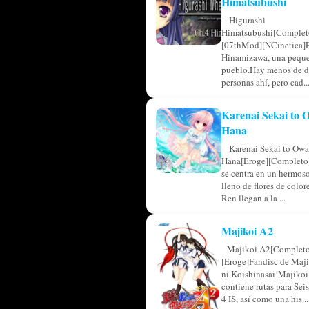
Himatsubushi
Higurashi
Himatsubushi[Complet
[07thMod][NCinetica]
Hinamizawa, una pequ
pueblo.Hay menos de d
personas ahí, pero cad..
Karenai Sekai to
Hana
Karenai Sekai to Owa
Hana[Eroge][Completo]
se centra en un hermos
lleno de flores de colo
Ren llegan a la ...
Majikoi A2
Majikoi A2[Completo
[Eroge]Fandisc de Maji
ni Koishinasai!Majikoi
contiene rutas para Sei
4 IS, así como una his...