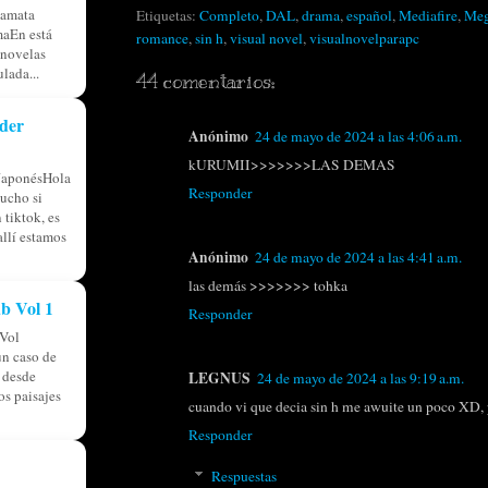
tamata
Etiquetas:
Completo
,
DAL
,
drama
,
español
,
Mediafire
,
Me
aEn está
romance
,
sin h
,
visual novel
,
visualnovelparapc
 novelas
lada...
44 comentarios:
der
Anónimo
24 de mayo de 2024 a las 4:06 a.m.
kURUMII>>>>>>>LAS DEMAS
JaponésHola
Responder
ucho si
 tiktok, es
allí estamos
Anónimo
24 de mayo de 2024 a las 4:41 a.m.
las demás >>>>>>> tohka
b Vol 1
Responder
Vol
n caso de
á desde
LEGNUS
24 de mayo de 2024 a las 9:19 a.m.
os paisajes
cuando vi que decia sin h me awuite un poco XD, 
Responder
Respuestas