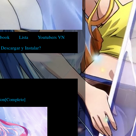
ebook
Lista
Youtubers VN
Descargar y Instalar?
tion[Completo]