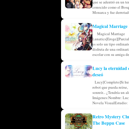
que se adentró en un ter
conocido como el Bosq
Monarca y fue derrotado
Magical Marriage 
Magical Marriage
Lunatics[Eroge][Parcia
es solo un tipo ordinar
disfruta de una ordinar
escolar con su amiga de 
Lucy la eternidad 
deseó
Lucy[Completo]Si hub
robot que pueda reírse, 
sonreír... ¿Tendría un a
Imágenes:Nombre: Luc
Novela VisualEstudio: .
Retro Mystery Clu
The Beppu Case