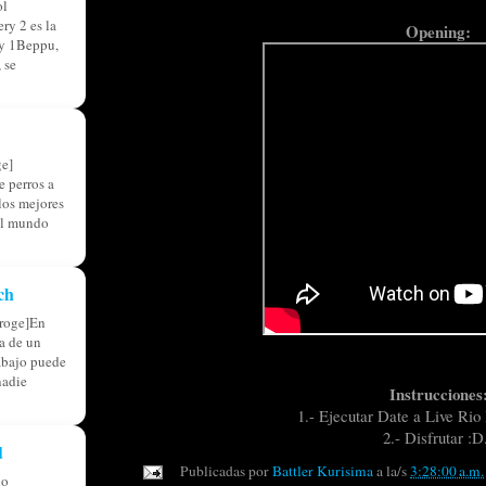
ol
ry 2 es la
Opening:
ry 1Beppu,
 se
e]
 perros a
 los mejores
el mundo
ch
roge]En
ia de un
abajo puede
nadie
Instrucciones
1.- Ejecutar Date a Live Rio
2.- Disfrutar :D
d
Publicadas por
Battler Kurisima
a la/s
3:28:00 a.m.
do