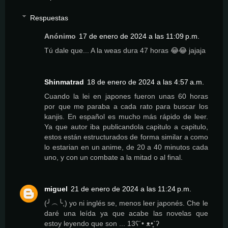
Respuestas
Anónimo
17 de enero de 2024 a las 11:09 p.m.
Tú dale que... A la weas dura 47 horas 😂😂 jajaja
Shinmatrad
18 de enero de 2024 a las 4:57 a.m.
Cuando la lei en japones fueron unas 60 horas
por que me paraba a cada rato para buscar los
kanjis. En español es mucho más rápido de leer.
Ya que autor iba publicandola capitulo a capitulo,
estos están estructurados de forma similar a como
lo estarian en un anime, de 20 a 40 minutos cada
uno, y con un combate a la mitad o al final.
miguel
21 de enero de 2024 a las 11:24 p.m.
(╯︵╰,) yo ni inglés se, menos leer japonés. Che le
daré una leída ya que acabe las novelas que
estoy leyendo que son ... 13ʕ´• ᴥ•̥`ʔ