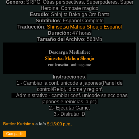
Genero:
SRPG, Otras perspectivas, Superpoderes, Super
Heroina, Combate magico
Estudio:
Shinjita Baka ga Ore Datta
Subtítulos:
Español Completo
Traducción:
Shinsetsu Mahou Shoujo Español
Duración:
47
horas
Tamaño del Archivo:
563Mb
Descarga Mediafire:
Shinsetsu Mahou Shoujo
contraseña
:
animegame
Instrucciones:
1.- Cambiar la conf. unicode a japones(Panel de
control\Reloj, idioma y region\
Administrativo - cambiar conf. unicode seleccionas
japones e reinicias la pc).
2.- Ejecutar Game.
3.- Disfrutar :D
Battler Kurisima
a la/s
5:15:00 p.m.
Compartir