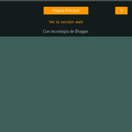
›
Página Principal
Ver la versión web
Con tecnología de
Blogger
.