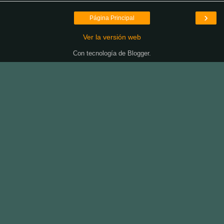
›
Página Principal
Ver la versión web
Con tecnología de
Blogger
.