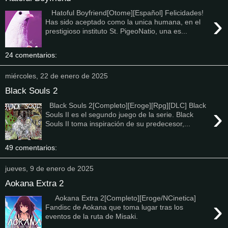
Hatoful Boyfriend[Otome][Español] Felicidades!
›
Has sido aceptado como la unica humana, en el
prestigioso instituto St. PigeoNatio, una es...
24 comentarios:
miércoles, 22 de enero de 2025
Black Souls 2
Black Souls 2[Completo][Eroge][Rpg][DLC] Black
›
Souls II es el segundo juego de la serie. Black
Souls II toma inspiración de su predecesor,...
49 comentarios:
jueves, 9 de enero de 2025
Aokana Extra 2
Aokana Extra 2[Completo][Eroge/NCinetica]
›
Fandisc de Aokana que toma lugar tras los
eventos de la ruta de Misaki.