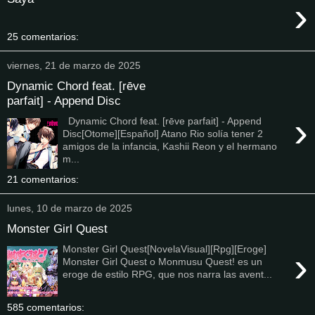
›
25 comentarios:
viernes, 21 de marzo de 2025
Dynamic Chord feat. [rēve
parfait] - Append Disc
›
Dynamic Chord feat. [rēve parfait] - Append
Disc[Otome][Español] Atano Rio solía tener 2
amigos de la infancia, Kashii Reon y el hermano
m...
21 comentarios:
lunes, 10 de marzo de 2025
Monster Girl Quest
Monster Girl Quest[NovelaVisual][Rpg][Eroge]
›
Monster Girl Quest o Monmusu Quest! es un
eroge de estilo RPG, que nos narra las avent...
585 comentarios: