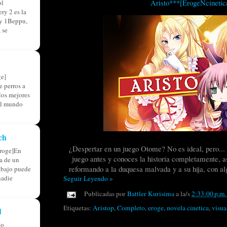
Aristo***[ErogeNcinetic
ol
ry 2 es la
ry 1Beppu,
 se
e]
 perros a
 los mejores
el mundo
ch
¿Despertar en un juego Otome? No es ideal, pero...
roge]En
juego antes y conoces la historia completamente, as
ia de un
reformando a la duquesa malvada y a su hija, con alg
abajo puede
nadie
Seguir Leyendo »
Publicadas por
Battler Kurisima
a la/s
2:33:00 p.m.
Etiquetas:
Aristop
,
Completo
,
eroge
,
novela cinetica
,
visua
d
do