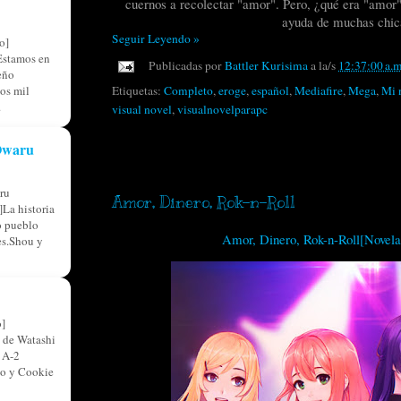
cuernos a recolectar "amor". Pero, ¿qué era "amor"
ayuda de muchas chic
Seguir Leyendo »
o]
Estamos en
Publicadas por
Battler Kurisima
a la/s
12:37:00 a.m
eño
os mil
Etiquetas:
Completo
,
eroge
,
español
,
Mediafire
,
Mega
,
Mi 
.
visual novel
,
visualnovelparapc
 Owaru
miércoles, 13 de agosto de 2025
ru
Amor, Dinero, Rok-n-Roll
La historia
o pueblo
Amor, Dinero, Rok-n-Roll[Novel
res.Shou y
]
 de Watashi
 A-2
so y Cookie