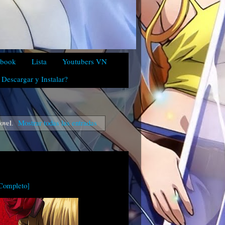
ebook
Lista
Youtubers VN
Descargar y Instalar?
ovel
.
Mostrar todas las entradas
Completo]