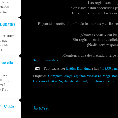
ritorio
Las reglas son sim
ue del
6 cristales están escondidos po
 p...
El primero en reunirlos todos,
Lunatics
El ganador recibe el anillo de los héroes y el Reino
¿Cómo se consiguen los 
l]En Yuuta
Sin reglas... matando, delici
io que
¡Nadie será respons
ia vida
l...
¡Comienza una despiadada y feroz l
Seguir Leyendo »
que ella
Publicadas por
Battler Kurisima
a la/s
4:58:00 p.m.
iera un
Etiquetas:
Completo
,
eroge
,
español
,
Mediafire
,
Mega
,
nov
llorar y
Heavens - Battle Royale
,
visual novel
,
visualnovelparapc
lma?
yTipo:
..
miércoles, 27 de agosto de 2025
b Vol.2:
Aristop