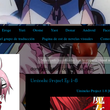
Eroge
Yuri
Otome
Yaoi
Donar
Android
Fac
el grupo de traducción
Pagina de ost de novelas visuales
Como 
visual n
Mostrando las entradas con la etiqueta
domingo, 26 de octubre de 2025
Umineko Project Ep 1-8
Umineko Project 1-8 [