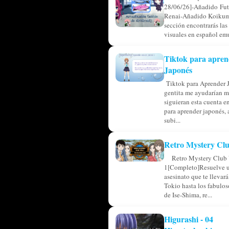
28/06/26]-Añadido Fu
Renai-Añadido Koikum
sección encontrarás las
visuales en español emu
Tiktok para apren
Japonés
Tiktok para Aprender 
gentita me ayudarían m
siguieran esta cuenta en
para aprender japonés, 
subi...
Retro Mystery Clu
Retro Mystery Club 
1[Completo]Resuelve u
asesinato que te llevar
Tokio hasta los fabulos
de Ise-Shima, re...
Higurashi - 04