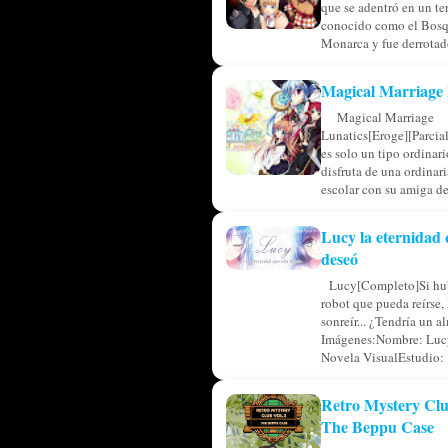
que se adentró en un ter
conocido como el Bosq
Monarca y fue derrotado
Magical Marriage 
Magical Marriage
Lunatics[Eroge][Parcia
es solo un tipo ordinar
disfruta de una ordinar
escolar con su amiga de 
Lucy la eternidad 
deseó
Lucy[Completo]Si hub
robot que pueda reírse, 
sonreír... ¿Tendría un a
Imágenes:Nombre: Luc
Novela VisualEstudio: .
Retro Mystery Clu
The Beppu Case