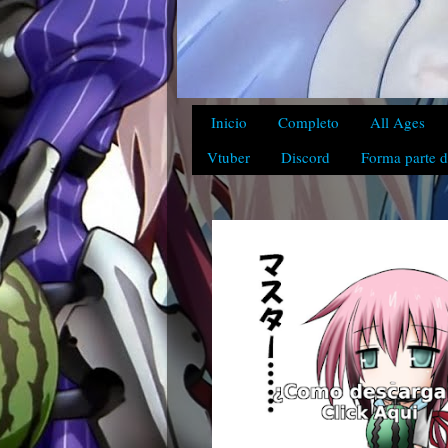
Inicio
Completo
All Ages
Vtuber
Discord
Forma parte d