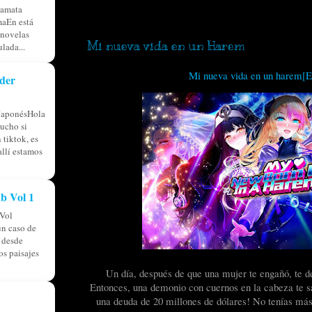
tamata
viernes, 22 de agosto de 2025
aEn está
 novelas
Mi nueva vida en un Harem
lada...
Mi nueva vida en un harem[
der
JaponésHola
ucho si
 tiktok, es
allí estamos
b Vol 1
Vol
n caso de
á desde
os paisajes
Un día, después de que una mujer te engañó, te d
Entonces, una demonio con cuernos en la cabeza te sal
una deuda de 20 millones de dólares! No tenías más