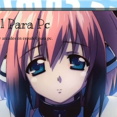
l Para Pc
y arcades en español para pc.