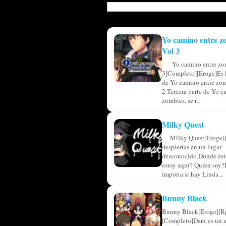
Yo camino entre z
Vol 3
Yo camino entre zo
3[Completo][Eroge]Es l
de Yo camino entre zom
2.Tercera parte de Yo c
zombies, se r...
Milky Quest
Milky Quest[Eroge]
despiertas en un lugar
desconocido.Donde est
estoy aquí? Quien soy?
importa si hay Linda...
Bunny Black
Bunny Black[Eroge][R
[Completo]Darx es un 