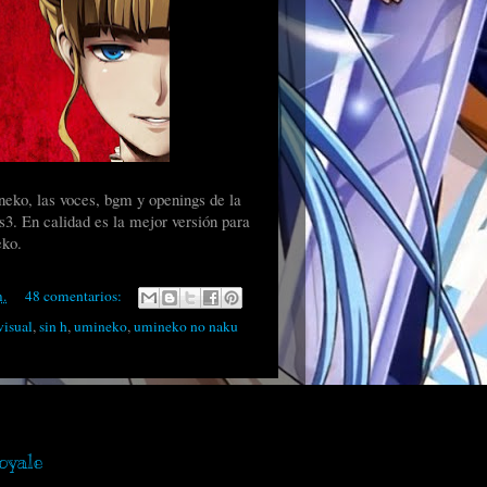
neko, las voces, bgm y openings de la
ps3. En calidad es la mejor versión para
eko.
m.
48 comentarios:
visual
,
sin h
,
umineko
,
umineko no naku
oyale