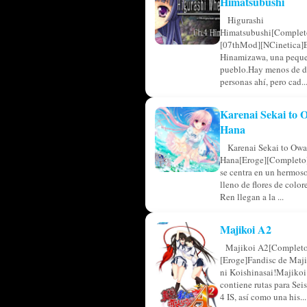
Himatsubushi
Higurashi
Himatsubushi[Complet
[07thMod][NCinetica]
Hinamizawa, una pequ
pueblo.Hay menos de d
personas ahí, pero cad..
Karenai Sekai to
Hana
Karenai Sekai to Owa
Hana[Eroge][Completo]
se centra en un hermos
lleno de flores de colo
Ren llegan a la ...
Majikoi A2
Majikoi A2[Completo
[Eroge]Fandisc de Maji
ni Koishinasai!Majikoi
contiene rutas para Sei
4 IS, así como una his...