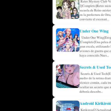
Retro Mystery Club V
2[Completo]Retro miste
secuela de Retro miste
en la prefectura de Oita,
convierte el escenari...
Under One Wing
Under One Wing[Erog
[Completo]Una pelea de
gran escala, utilizando
aviones de guerra que 
haya conocido.Nues...
Secrets & Used Te
Secrets & Used Tech[E
medio de la rutina diar
técnico común, cada tr
ocultar un secreto que 
debería descubr...
Android Kirikiroi
Kirikiroid2[Actualiza