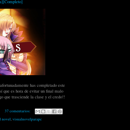
a][Completo]
 afortunadamente has completado este
í que es hora de evitar un final malo
o que trasciende la clase y el credo!!
37 comentarios:
l novel
,
visualnovelparapc