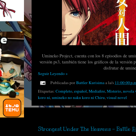
Umineko Project, cuenta con los 8 episodios de umi
versión ps3, también tiene los gráficos de la versión 
disfrutar de umin
Seguir Leyendo »
Publicadas por
Battler Kurisima
a la/s
11:00:00 p.
Etiquetas:
Completo
,
español
,
Mediafire
,
Misterio
,
novela 
koro ni
,
umineko no naku koro ni Chiru
,
visual novel
sábado, 20 de septiembre de 2025
Strongest Under The Heavens - Battle R