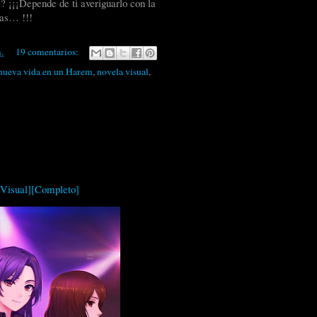
? ¡¡¡Depende de ti averiguarlo con la
as… !!!
.
19 comentarios:
nueva vida en un Harem
,
novela visual
,
aVisual][Completo]