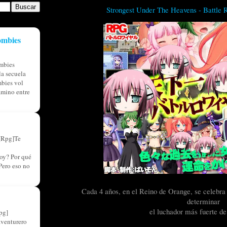
Strongest Under The Heavens - Battle
ombies
mbies
a secuela
bies vol
amino entre
[Rpg]Te
oy? Por qué
Pero eso no
Cada 4 años, en el Reino de Orange, se celebra 
determinar
el luchador más fuerte de 
pg]
aventurero