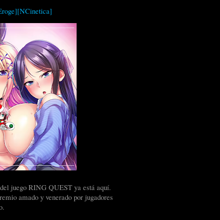
roge][NCinetica]
ay del juego RING QUEST ya está aquí.
e gremio amado y venerado por jugadores
o.