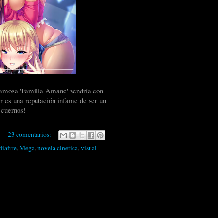
famosa 'Familia Amane' vendría con
vor es una reputación infame de ser un
n cuernos!
23 comentarios:
iafire
,
Mega
,
novela cinetica
,
visual