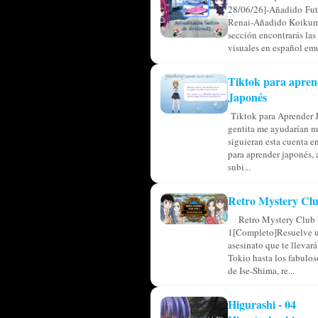
28/06/26]-Añadido Fu
Renai-Añadido Koikum
sección encontrarás las
visuales en español emu
Tiktok para apren
Japonés
Tiktok para Aprender 
gentita me ayudarían m
siguieran esta cuenta en
para aprender japonés, 
subi...
Retro Mystery Clu
Retro Mystery Club 
1[Completo]Resuelve u
asesinato que te llevar
Tokio hasta los fabulos
de Ise-Shima, re...
Higurashi - 04