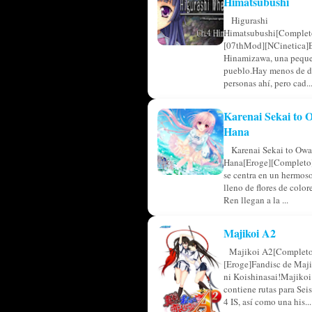
Himatsubushi
Higurashi
Himatsubushi[Complet
[07thMod][NCinetica]
Hinamizawa, una pequ
pueblo.Hay menos de d
personas ahí, pero cad..
Karenai Sekai to
Hana
Karenai Sekai to Owa
Hana[Eroge][Completo]
se centra en un hermos
lleno de flores de colo
Ren llegan a la ...
Majikoi A2
Majikoi A2[Completo
[Eroge]Fandisc de Maji
ni Koishinasai!Majikoi
contiene rutas para Sei
4 IS, así como una his...