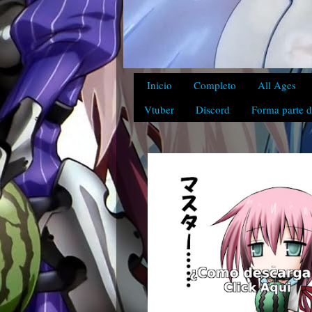
Inicio
Completo
All Ages
Vtuber
Discord
Forma parte d