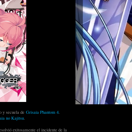
ho y secuela de
Grisaia Phantom 4
.
aia no Kajitsu
.
lvió exitosamente el incidente de la