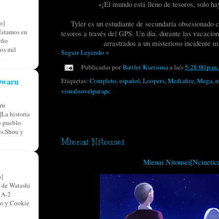
«¡El mundo está lleno de tesoros, solo ha
Tyler es un estudiante de secundaria obsesionado c
o]
Estamos en
tesoros a través del GPS. Un día, durante las vacacio
eño
arrastrados a un misterioso incidente m
os mil
Seguir Leyendo »
.
Publicadas por
Battler Kurisima
a la/s
5:28:00 p.m.
 Owaru
Etiquetas:
Completo
,
español
,
Loopers
,
Mediafire
,
Mega
,
n
visualnovelparapc
ru
La historia
miércoles, 2 de agosto de 2023
o pueblo
res.Shou y
Mienai Nitousei
Mienai Nitousei[Ncinetic
]
 de Watashi
 A-2
so y Cookie