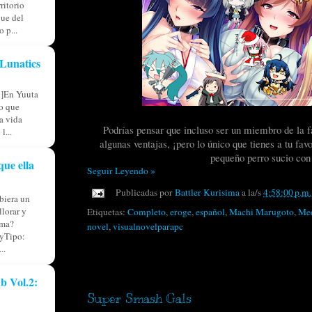
ritorio
ue del
 p...
Lunatics
l]En Yuuta
io que
ia vida
Podrías pensar que incluso ser un miembro de la 
l...
algunas ventajas, ¡pero lo único que tienes a tu fa
pequeño perro sucio co
que ella
Seguir Leyendo »
Publicadas por
Battler Kurisima
a la/s
4:58:00 p.m.
iera un
llorar y
Etiquetas:
Completo
,
eroge
,
español
,
Machi Marugoto
,
Med
lma?
novel
,
visualnovelparapc
yTipo:
..
lunes, 14 de agosto de 2023
b Vol.2:
Super Smash Gals