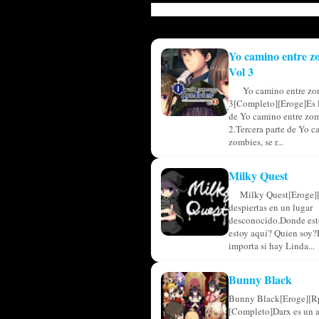
Yo camino entre z
Vol 3
Yo camino entre zo
3[Completo][Eroge]Es l
de Yo camino entre zom
2.Tercera parte de Yo c
zombies, se r...
Milky Quest
Milky Quest[Eroge]
despiertas en un lugar
desconocido.Donde est
estoy aquí? Quien soy?
importa si hay Linda...
Bunny Black
Bunny Black[Eroge][R
[Completo]Darx es un 