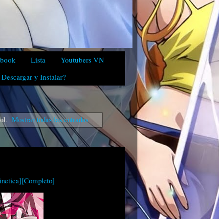
ebook
Lista
Youtubers VN
Descargar y Instalar?
ol
.
Mostrar todas las entradas
inetica][Completo]