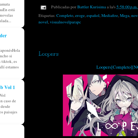
tamata
Publicadas por
Battler Kurisima
a la/s
5:58:00 p.m.
aEn está
 novelas
Etiquetas:
Completo
,
eroge
,
español
,
Mediafire
,
Mega
,
nov
lada...
novel
,
visualnovelparapc
der
sábado, 5 de agosto de 2023
JaponésHola
Loopers
ucho si
 tiktok, es
Loopers[Completo][NC
allí estamos
b Vol 1
Vol
n caso de
á desde
os paisajes