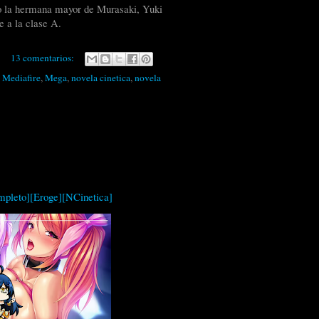
do la hermana mayor de Murasaki, Yuki
e a la clase A.
13 comentarios:
,
Mediafire
,
Mega
,
novela cinetica
,
novela
pleto][Eroge][NCinetica]