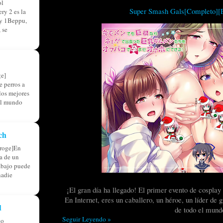
ol
Super Smash Gals[Completo][E
ry 2 es la
ry 1Beppu,
 se
e]
 perros a
 los mejores
el mundo
ch
roge]En
ia de un
abajo puede
nadie
¡El gran día ha llegado! El primer evento de cospl
En Internet, eres un caballero, un héroe, un líder d
d
de todo el mund
Seguir Leyendo »
do