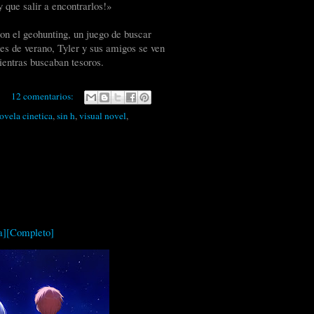
y que salir a encontrarlos!»
on el geohunting, un juego de buscar
nes de verano, Tyler y sus amigos se ven
ientras buscaban tesoros.
12 comentarios:
ovela cinetica
,
sin h
,
visual novel
,
a][Completo]