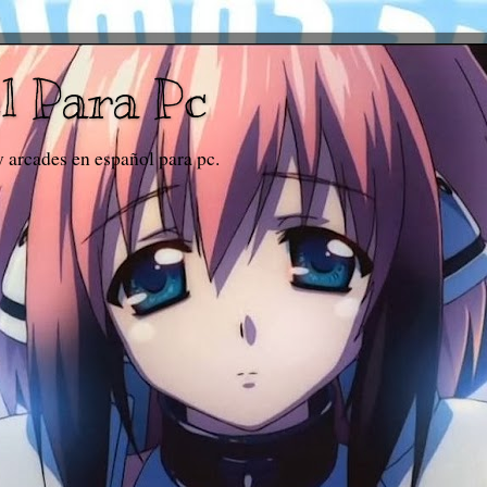
l Para Pc
y arcades en español para pc.