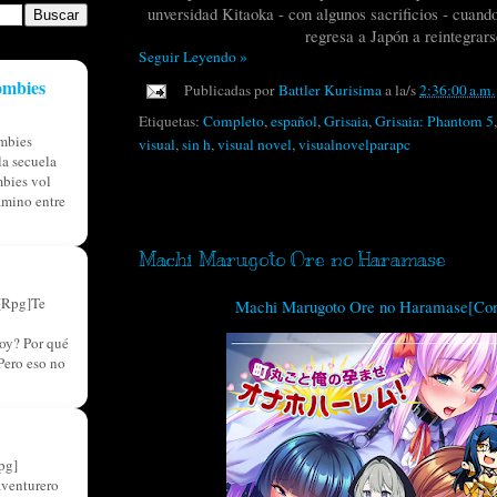
unversidad Kitaoka - con algunos sacrificios - cuan
regresa a Japón a reintegrars
Seguir Leyendo »
ombies
Publicadas por
Battler Kurisima
a la/s
2:36:00 a.m.
Etiquetas:
Completo
,
español
,
Grisaia
,
Grisaia: Phantom 5
mbies
visual
,
sin h
,
visual novel
,
visualnovelparapc
a secuela
bies vol
amino entre
miércoles, 6 de septiembre de 2023
Machi Marugoto Ore no Haramase
[Rpg]Te
Machi Marugoto Ore no Haramase[Com
oy? Por qué
Pero eso no
pg]
aventurero