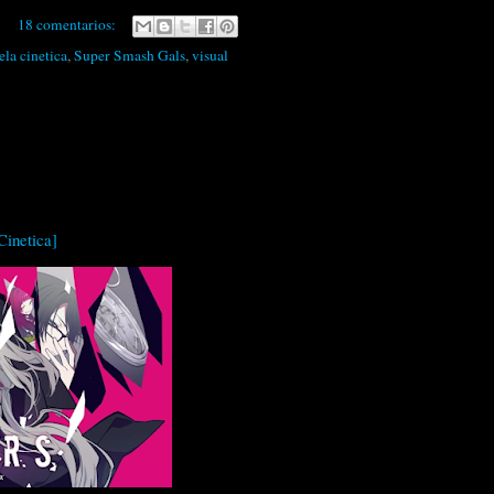
18 comentarios:
ela cinetica
,
Super Smash Gals
,
visual
inetica]