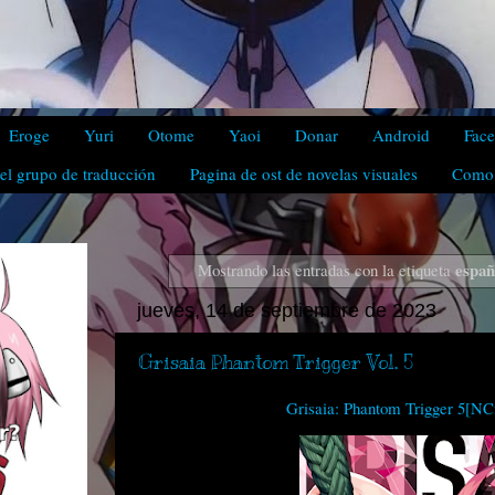
Eroge
Yuri
Otome
Yaoi
Donar
Android
Fac
el grupo de traducción
Pagina de ost de novelas visuales
Como 
españ
Mostrando las entradas con la etiqueta
jueves, 14 de septiembre de 2023
Grisaia Phantom Trigger Vol. 5
Grisaia: Phantom Trigger 5[NC