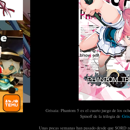
Grisaia: Phantom 5
es el cuarto juego de los oc
Spinoff de la trilogia de
Gris
Unas pocas semanas han pasado desde que SORD reso