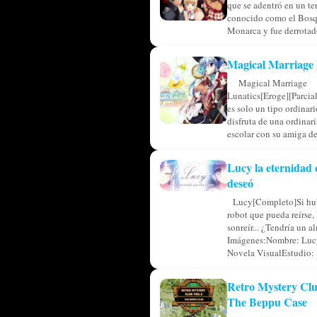
que se adentró en un ter
conocido como el Bosq
Monarca y fue derrotado
Magical Marriage 
Magical Marriage
Lunatics[Eroge][Parcia
es solo un tipo ordinar
disfruta de una ordinar
escolar con su amiga de 
Lucy la eternidad 
deseó
Lucy[Completo]Si hub
robot que pueda reírse, 
sonreír... ¿Tendría un a
Imágenes:Nombre: Luc
Novela VisualEstudio: .
Retro Mystery Clu
The Beppu Case