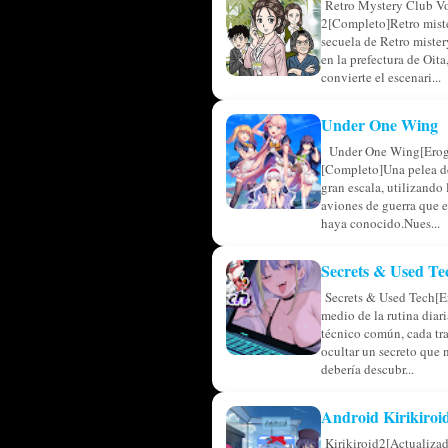
Retro Mystery Club V
2[Completo]Retro miste
secuela de Retro miste
en la prefectura de Oita,
convierte el escenari...
Under One Wing
Under One Wing[Erog
[Completo]Una pelea de
gran escala, utilizando
aviones de guerra que 
haya conocido.Nues...
Secrets & Used Te
Secrets & Used Tech[E
medio de la rutina diar
técnico común, cada tr
ocultar un secreto que 
debería descubr...
Android Kirikiroi
Kirikiroid2[Actualiza