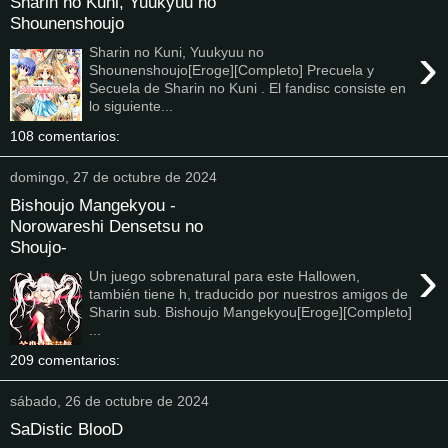
Sharin no Kuni, Yuukyuu no
Shounenshoujo
›
Sharin no Kuni, Yuukyuu no
Shounenshoujo[Eroge][Completo] Precuela y
Secuela de Sharin no Kuni . El fandisc consiste en
lo siguiente...
108 comentarios:
domingo, 27 de octubre de 2024
Bishoujo Mangekyou -
Norowareshi Densetsu no
Shoujo-
›
Un juego sobrenatural para este Hallowen,
también tiene h, traducido por nuestros amigos de
Sharin sub. Bishoujo Mangekyou[Eroge][Completo]
...
209 comentarios:
sábado, 26 de octubre de 2024
SaDistic BlooD