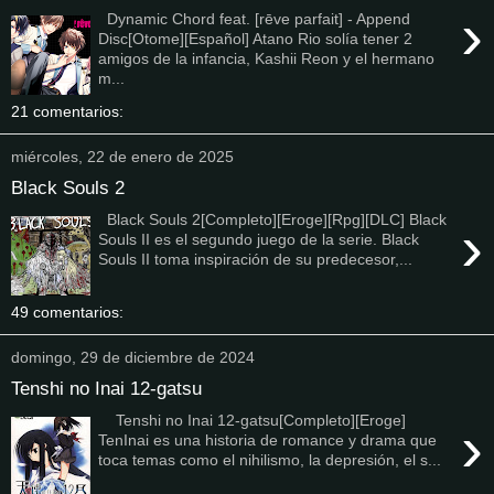
›
Dynamic Chord feat. [rēve parfait] - Append
Disc[Otome][Español] Atano Rio solía tener 2
amigos de la infancia, Kashii Reon y el hermano
m...
21 comentarios:
miércoles, 22 de enero de 2025
Black Souls 2
Black Souls 2[Completo][Eroge][Rpg][DLC] Black
›
Souls II es el segundo juego de la serie. Black
Souls II toma inspiración de su predecesor,...
49 comentarios:
domingo, 29 de diciembre de 2024
Tenshi no Inai 12-gatsu
Tenshi no Inai 12-gatsu[Completo][Eroge]
›
TenInai es una historia de romance y drama que
toca temas como el nihilismo, la depresión, el s...