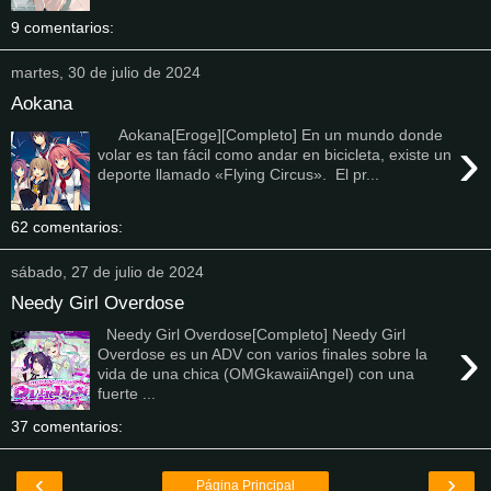
9 comentarios:
martes, 30 de julio de 2024
Aokana
Aokana[Eroge][Completo] En un mundo donde
›
volar es tan fácil como andar en bicicleta, existe un
deporte llamado «Flying Circus». El pr...
62 comentarios:
sábado, 27 de julio de 2024
Needy Girl Overdose
Needy Girl Overdose[Completo] Needy Girl
›
Overdose es un ADV con varios finales sobre la
vida de una chica (OMGkawaiiAngel) con una
fuerte ...
37 comentarios:
‹
›
Página Principal