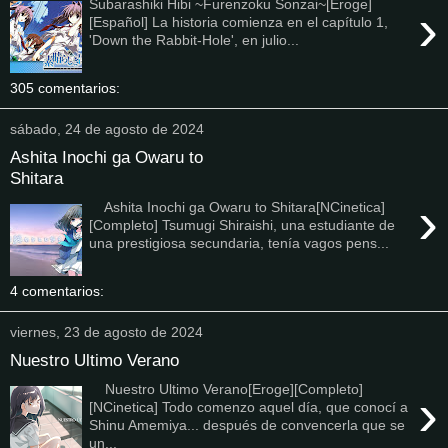
Subarashiki Hibi ~Furenzoku Sonzai~[Eroge]
›
[Español] La historia comienza en el capítulo 1,
'Down the Rabbit-Hole', en julio...
305 comentarios:
sábado, 24 de agosto de 2024
Ashita Inochi ga Owaru to
Shitara
›
Ashita Inochi ga Owaru to Shitara[NCinetica]
[Completo] Tsumugi Shiraishi, una estudiante de
una prestigiosa secundaria, tenía vagos pens...
4 comentarios:
viernes, 23 de agosto de 2024
Nuestro Ultimo Verano
Nuestro Ultimo Verano[Eroge][Completo]
›
[NCinetica] Todo comenzo aquel día, que conocí a
Shinu Amemiya... después de convencerla que se
un...